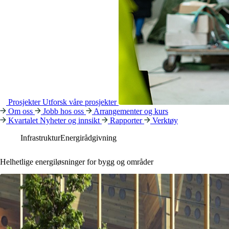
Prosjekter
Utforsk våre prosjekter
Om oss
Jobb hos oss
Arrangementer og kurs
Kvartalet
Nyheter og innsikt
Rapporter
Verktøy
Infrastruktur
Energirådgivning
Helhetlige energiløsninger for bygg og områder