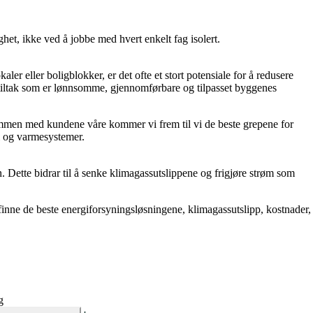
het, ikke ved å jobbe med hvert enkelt fag isolert.
 eller boligblokker, er det ofte et stort potensiale for å redusere
e tiltak som er lønnsomme, gjennomførbare og tilpasset byggenes
. Sammen med kundene våre kommer vi frem til vi de beste grepene for
gi og varmesystemer.
en. Dette bidrar til å senke klimagassutslippene og frigjøre strøm som
inne de beste energiforsyningsløsningene, klimagassutslipp, kostnader,
g