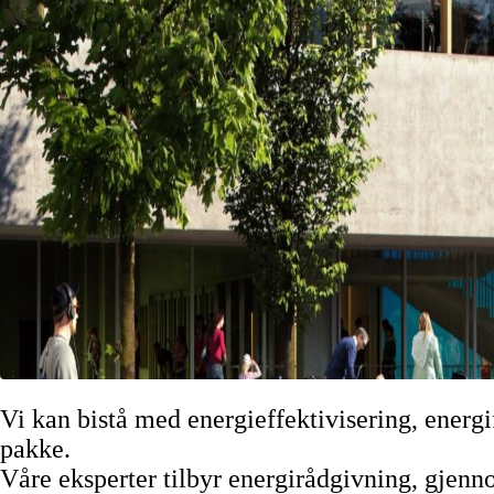
Vi kan bistå med energieffektivisering, energi
pakke.
Våre eksperter tilbyr energirådgivning, gjennom