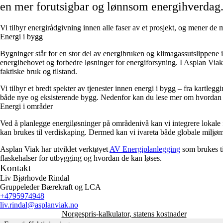
en mer forutsigbar og lønnsom energihverdag
Vi tilbyr energirådgivning innen alle faser av et prosjekt, og mener de
Energi i bygg
Bygninger står for en stor del av energibruken og klimagassutslippene i
energibehovet og forbedre løsninger for energiforsyning. I Asplan Viak
faktiske bruk og tilstand.
Vi tilbyr et bredt spekter av tjenester innen energi i bygg – fra kartle
både nye og eksisterende bygg. Nedenfor kan du lese mer om hvordan vi 
Energi i områder
Ved å planlegge energiløsninger på områdenivå kan vi integrere lokale for
kan brukes til verdiskaping. Dermed kan vi ivareta både globale miljø
Asplan Viak har utviklet verktøyet
AV Energiplanlegging
som brukes ti
flaskehalser for utbygging og hvordan de kan løses.
Kontakt
Liv Bjørhovde Rindal
Gruppeleder Bærekraft og LCA
+4795974948
liv.rindal
@asplanviak.no
Norgespris-kalkulator, statens kostnader