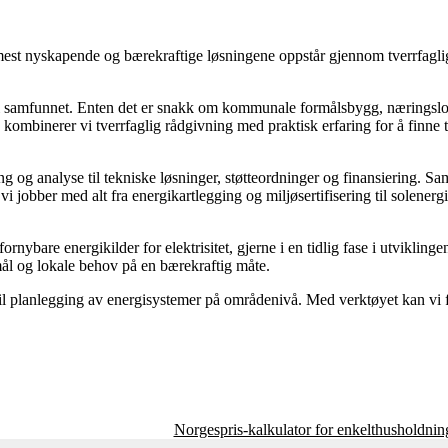
.
 mest nyskapende og bærekraftige løsningene oppstår gjennom tverrfaglig
 samfunnet. Enten det er snakk om kommunale formålsbygg, næringslokaler
 kombinerer vi tverrfaglig rådgivning med praktisk erfaring for å finn
gging og analyse til tekniske løsninger, støtteordninger og finansiering
jobber med alt fra energikartlegging og miljøsertifisering til solener
nybare energikilder for elektrisitet, gjerne i en tidlig fase i utvikling
mål og lokale behov på en bærekraftig måte.
l planlegging av energisystemer på områdenivå. Med verktøyet kan vi f
Norgespris-kalkulator for enkelthusholdnin