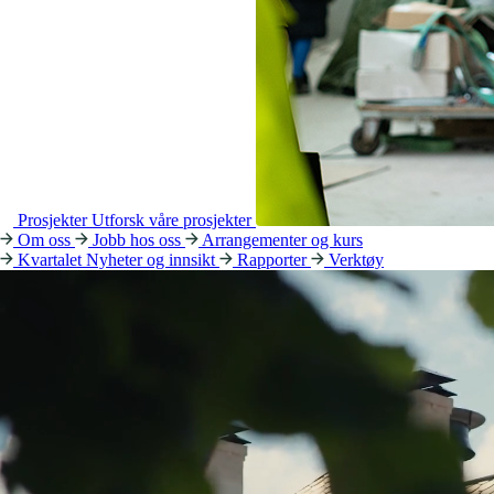
Prosjekter
Utforsk våre prosjekter
Om oss
Jobb hos oss
Arrangementer og kurs
Kvartalet
Nyheter og innsikt
Rapporter
Verktøy