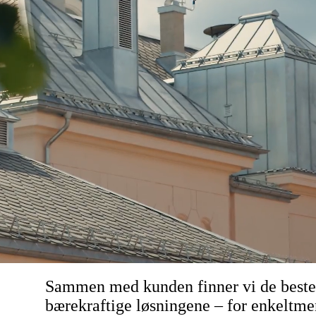
Sammen med kunden finner vi de beste
bærekraftige løsningene – for enkeltm