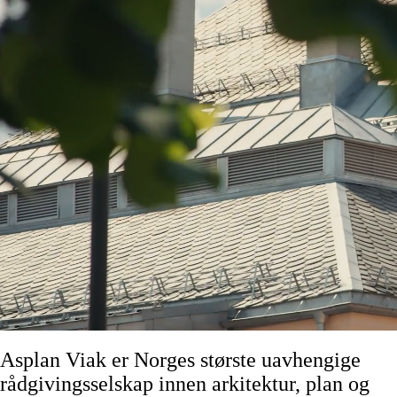
Asplan Viak er Norges største uavhengige
rådgivingsselskap innen arkitektur, plan og