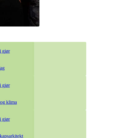
 gjør
ag
 gjør
 og klima
 gjør
kapsarkitekt