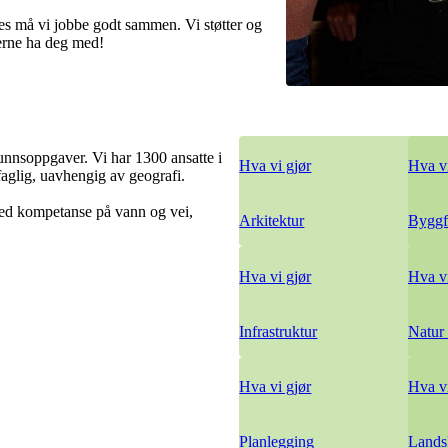
kes må vi jobbe godt sammen. Vi støtter og
jerne ha deg med!
unnsoppgaver. Vi har 1300 ansatte i
Hva vi gjør
Hva vi
faglig, uavhengig av geografi.
red kompetanse på vann og vei,
Arkitektur
Byggf
Hva vi gjør
Hva vi
Infrastruktur
Natur
Hva vi gjør
Hva vi
Planlegging
Lands