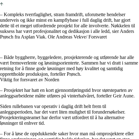
– Kompleks tverrfaglighet, stram framdrift, uforutsette hendelser
underveis og ikke minst en kampflybase i full daglig drift, har gjort
dette til et meget utfordrende prosjekt for alle involverte. Nøkkelen til
suksess har vært profesjonalitet og dedikasjon i alle ledd, sier Anders
Prøsch fra Asplan Viak. Ole Andreas Vekve/ Forsvaret
– Både byggherre, byggeledere, prosjekterende og utførende har alle
vært fremoverlente og løsningsorienterte. Sammen har vi dratt i samme
retning for å finne gode løsninger med høy kvalitet og samtidig
opprettholde produksjon, forteller Prøsch.
Viktig for forsvaret av Norden
– Prosjektet har hatt en kort gjennomføringstid hvor størsteparten av
anleggsarbeidene måtte utføres på vinterhalvåret, forteller Geir Aune.
Siden rullebanen var operativ i daglig drift helt frem til
anleggsperioden, har det vært liten mulighet til forundersøkelser.
Prosjekteringsteamet har derfor vært utfordret til å ha alternative
løsninger til enhver tid.
– For å løse de oppdukkende saker hvor man må omprosjektere eller