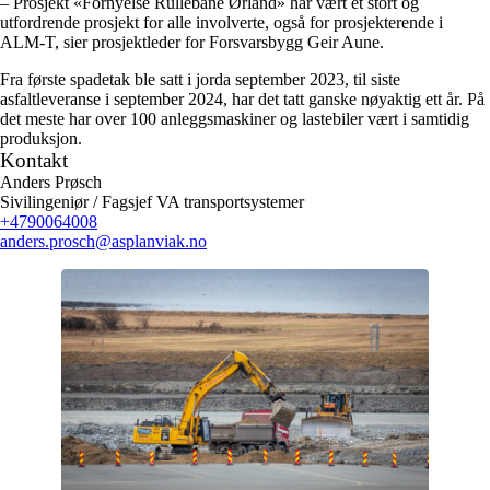
–
Prosjekt «Fornyelse Rullebane Ørland» har vært et stort og
utfordrende prosjekt for alle involverte, også for prosjekterende i
ALM-T, sier prosjektleder for Forsvarsbygg Geir Aune.
Fra første spadetak ble satt i jorda september 2023, til siste
asfaltleveranse i september 2024, har det tatt ganske nøyaktig ett år. På
det meste har over 100 anleggsmaskiner og lastebiler vært i samtidig
produksjon.
Kontakt
Anders Prøsch
Sivilingeniør / Fagsjef VA transportsystemer
+4790064008
anders.prosch
@asplanviak.no