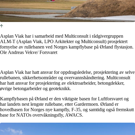
Asplan Viak har i samarbeid med Multiconsult i rådgivergruppen
ALM-T (Asplan Viak, LPO Arkitekter og Multiconsult) prosjektert
fornyelse av rullebanen ved Norges kampflybase på Ørland flystasjon.
Ole Andreas Vekve/ Forsvaret
Asplan Viak har hatt ansvar for oppdragsledelse, prosjektering av selve
rullebanen, sikkerhetsområder og overvannshåndtering. Multiconsult
har hatt ansvar for prosjektering av elektroarbeider, betongdekker,
øvrige betongarbeider og geoteknikk.
Kampflybasen på Ørland er den viktigste basen for Luftforsvaret og
har landets nest lengste rullebane, etter Gardermoen. Ørland er
hovedbasen for Norges nye kampfly, F-35, og samtidig også fremskutt
base for NATOs overvåkningsfly, AWACS.