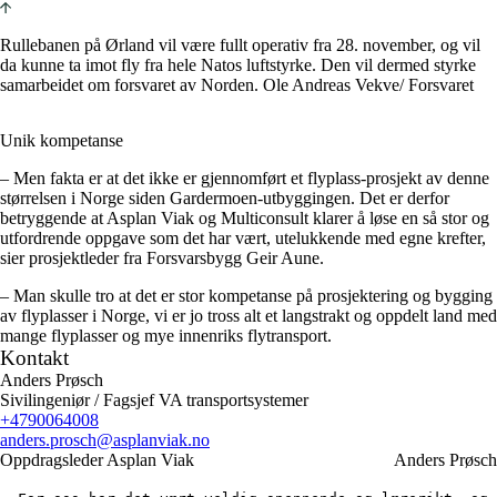
Rullebanen på Ørland vil være fullt operativ fra 28. november, og vil
da kunne ta imot fly fra hele Natos luftstyrke. Den vil dermed styrke
samarbeidet om forsvaret av Norden. Ole Andreas Vekve/ Forsvaret
Unik kompetanse
– Men fakta er at det ikke er gjennomført et flyplass-prosjekt av denne
størrelsen i Norge siden Gardermoen-utbyggingen. Det er derfor
betryggende at Asplan Viak og Multiconsult klarer å løse en så stor og
utfordrende oppgave som det har vært, utelukkende med egne krefter,
sier prosjektleder fra Forsvarsbygg Geir Aune.
– Man skulle tro at det er stor kompetanse på prosjektering og bygging
av flyplasser i Norge, vi er jo tross alt et langstrakt og oppdelt land med
mange flyplasser og mye innenriks flytransport.
Kontakt
Anders Prøsch
Sivilingeniør / Fagsjef VA transportsystemer
+4790064008
anders.prosch
@asplanviak.no
Oppdragsleder Asplan Viak
Anders Prøsch