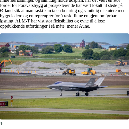
finne særløsninger, og samtidig holde tidsplan, har det vært en stor
fordel for Forsvarsbygg at prosjekterende har vært lokalt til stede på
Ørland slik at man raskt kan ta en befaring og samtidig diskutere med
byggeledere og entreprenører for å raskt finne en gjennomførbar
løsning. ALM-T har vist stor fleksibilitet og evne til å løse
oppdukkende utfordringer i så måte, mener Aune.