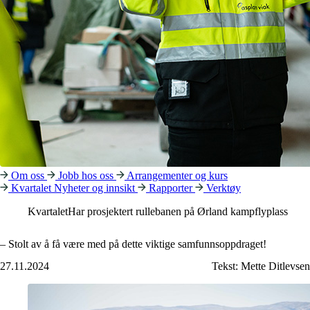
Om oss
Jobb hos oss
Arrangementer og kurs
Kvartalet
Nyheter og innsikt
Rapporter
Verktøy
Kvartalet
Har prosjektert rullebanen på Ørland kampflyplass
– Stolt av å få være med på dette viktige samfunnsoppdraget!
27.11.2024
Tekst:
Mette Ditlevsen