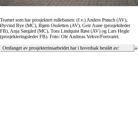
Teamet som har prosjektert rullebanen: (f.v.) Anders Prøsch (AV),
Øyvind Bye (MC), Bjørn Ossletten (AV), Geir Aune (prosjektleder
FB), Anja Sørgård (MC), Tora Lindquist Røst (AV) og Lars Hegle
(prosjekteringsleder FB). Foto: Ole Andreas Vekve/Forsvaret.
Omfanget av prosjekterinsarbeidet har i hovedsak bestått av:
Full masseutskifting av overbygning på rullebane og
sikkerhetsområder
Breddeutvidelse og asfaltering av rullebanen til 60 m bredde i
hele banens lengde
Riving og fjerning av gammelt betongdekke under rullebanen
Bygging av sikkerhetsområde langs hele rullebanen i 110 m
bredde på begge sider av banen
Utvidelse av betongdekker
Nye overvannsløsninger med fordrøyning og ca. 30 km nye
drens- og overvannsledninger som er klargjort for å håndtere
fremtidige klimaendringer
Elektroarbeider med bl.a. 64 km nye trekkerør, 100 km kabler
og 400 nye banelys
Oppmerking og skilting
Utskifting og oppgradering av instrumentlandingssystemer