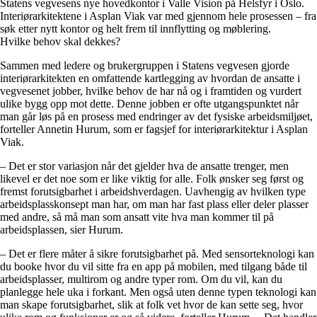
Statens vegvesens nye hovedkontor i Valle Vision på Helsfyr i Oslo.
Interiørarkitektene i Asplan Viak var med gjennom hele prosessen – fra
søk etter nytt kontor og helt frem til innflytting og møblering.
Hvilke behov skal dekkes?
Sammen med ledere og brukergruppen i Statens vegvesen gjorde
interiørarkitekten en omfattende kartlegging av hvordan de ansatte i
vegvesenet jobber, hvilke behov de har nå og i framtiden og vurdert
ulike bygg opp mot dette. Denne jobben er ofte utgangspunktet når
man går løs på en prosess med endringer av det fysiske arbeidsmiljøet,
forteller Annetin Hurum, som er fagsjef for interiørarkitektur i Asplan
Viak.
– Det er stor variasjon når det gjelder hva de ansatte trenger, men
likevel er det noe som er like viktig for alle. Folk ønsker seg først og
fremst forutsigbarhet i arbeidshverdagen. Uavhengig av hvilken type
arbeidsplasskonsept man har, om man har fast plass eller deler plasser
med andre, så må man som ansatt vite hva man kommer til på
arbeidsplassen, sier Hurum.
– Det er flere måter å sikre forutsigbarhet på. Med sensorteknologi kan
du booke hvor du vil sitte fra en app på mobilen, med tilgang både til
arbeidsplasser, multirom og andre typer rom. Om du vil, kan du
planlegge hele uka i forkant. Men også uten denne typen teknologi kan
man skape forutsigbarhet, slik at folk vet hvor de kan sette seg, hvor