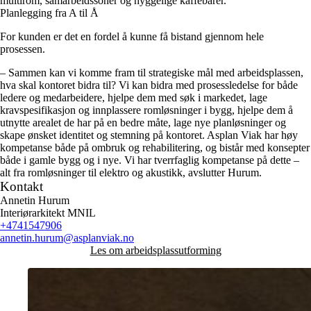
multirom, samarbeidssoner og hyggelige kaffebarer.
Planlegging fra A til Å
For kunden er det en fordel å kunne få bistand gjennom hele
prosessen.
– Sammen kan vi komme fram til strategiske mål med arbeidsplassen,
hva skal kontoret bidra til? Vi kan bidra med prosessledelse for både
ledere og medarbeidere, hjelpe dem med søk i markedet, lage
kravspesifikasjon og innplassere romløsninger i bygg, hjelpe dem å
utnytte arealet de har på en bedre måte, lage nye planløsninger og
skape ønsket identitet og stemning på kontoret. Asplan Viak har høy
kompetanse både på ombruk og rehabilitering, og bistår med konsepter
både i gamle bygg og i nye. Vi har tverrfaglig kompetanse på dette –
alt fra romløsninger til elektro og akustikk, avslutter Hurum.
Kontakt
Annetin Hurum
Interiørarkitekt MNIL
+4741547906
annetin.hurum
@asplanviak.no
Les om arbeidsplassutforming