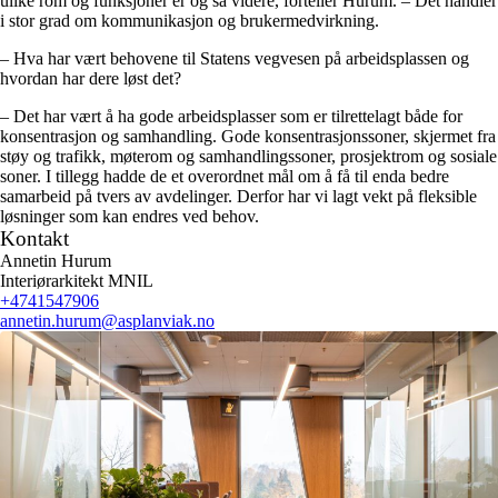
ulike rom og funksjoner er og så videre, forteller Hurum. – Det handler
i stor grad om kommunikasjon og brukermedvirkning.
– Hva har vært behovene til Statens vegvesen på arbeidsplassen og
hvordan har dere løst det?
– Det har vært å ha gode arbeidsplasser som er tilrettelagt både for
konsentrasjon og samhandling. Gode konsentrasjonssoner, skjermet fra
støy og trafikk, møterom og samhandlingssoner, prosjektrom og sosiale
soner. I tillegg hadde de et overordnet mål om å få til enda bedre
samarbeid på tvers av avdelinger. Derfor har vi lagt vekt på fleksible
løsninger som kan endres ved behov.
Kontakt
Annetin Hurum
Interiørarkitekt MNIL
+4741547906
annetin.hurum
@asplanviak.no