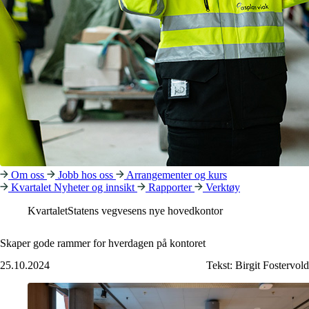
Om oss
Jobb hos oss
Arrangementer og kurs
Kvartalet
Nyheter og innsikt
Rapporter
Verktøy
Kvartalet
Statens vegvesens nye hovedkontor
Skaper gode rammer for hverdagen på kontoret
25.10.2024
Tekst:
Birgit Fostervold