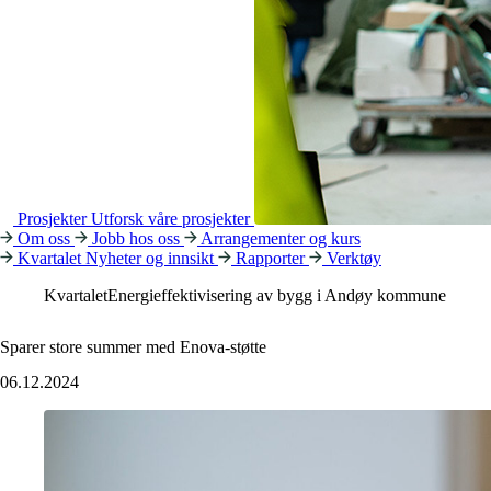
Prosjekter
Utforsk våre prosjekter
Om oss
Jobb hos oss
Arrangementer og kurs
Kvartalet
Nyheter og innsikt
Rapporter
Verktøy
Kvartalet
Energieffektivisering av bygg i Andøy kommune
Sparer store summer med Enova-støtte
06.12.2024