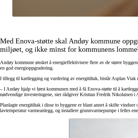
Med Enova-støtte skal Andøy kommune oppgrade
miljøet, og ikke minst for kommunens lomme
Andøy kommune ønsket å energieffektivisere flere av de større byggene s
en god energioppgradering.
I tillegg til kartlegging og vurdering av energitiltak, bistår Asplan V
– I Andøy hjalp vi først kommunen med å få Enova-støtte til å kartlegge e
nødvendige investeringene, sier rådgiver Kristian Fredrik Nikolaisen i
Planlagte energitiltak i disse to byggene er blant annet å skifte vinduer
lavtemperatur varmeanlegg, og installere grunnvarmepumpe i felles ener