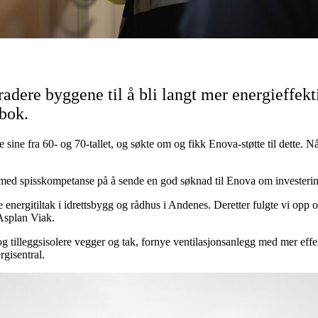
re byggene til å bli langt mer energieffekti
bok.
ine fra 60- og 70-tallet, og søkte om og fikk Enova-støtte til dette. Nå
iak med spisskompetanse på å sende en god søknad til Enova om investerin
nergitiltak i idrettsbygg og rådhus i Andenes. Deretter fulgte vi opp og 
 Asplan Viak.
 og tilleggsisolere vegger og tak, fornye ventilasjonsanlegg med mer effe
gisentral.