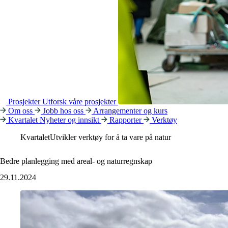
Prosjekter
Utforsk våre prosjekter
Om oss
Jobb hos oss
Arrangementer og kurs
Kvartalet
Nyheter og innsikt
Rapporter
Verktøy
Kvartalet
Utvikler verktøy for å ta vare på natur
Bedre planlegging med areal- og naturregnskap
29.11.2024