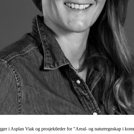
er i Asplan Viak og prosjektleder for "Areal- og naturregnskap i kom