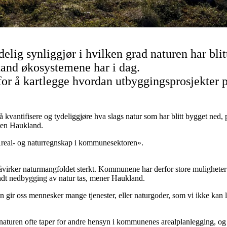
elig synliggjør i hvilken grad naturen har blit
stand økosystemene har i dag.
or å kartlegge hvordan utbyggingsprosjekter 
l å kvantifisere og tydeliggjøre hva slags natur som har blitt bygget ne
ren Haukland.
«Areal- og naturregnskap i kommunesektoren».
irker naturmangfoldet sterkt. Kommunene har derfor store muligheter til
undt nedbygging av natur tas, mener Haukland.
en gir oss mennesker mange tjenester, eller naturgoder, som vi ikke kan l
at naturen ofte taper for andre hensyn i kommunenes arealplanlegging, o