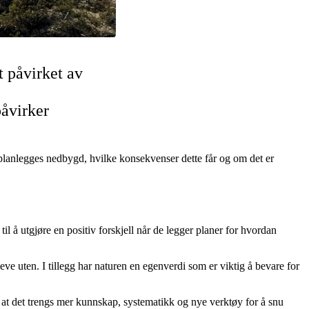
t påvirket av
påvirker
d, planlegges nedbygd, hvilke konsekvenser dette får og om det er
 å utgjøre en positiv forskjell når de legger planer for hvordan
eve uten. I tillegg har naturen en egenverdi som er viktig å bevare for
g at det trengs mer kunnskap, systematikk og nye verktøy for å snu