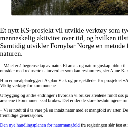
Et nytt KS-prosjekt vil utvikle verktøy som tyd
menneskelig aktivitet over tid, og hvilken til
Samtidig utvikler Fornybar Norge en metode f
naturen.
– Målet er å begrense tap av natur. Et areal- og naturregnskap bidrar ti
områder med reduserte naturverdier som kan restaureres, sier Anne Ka
Hun er arealplanlegger i Asplan Viak og prosjektleder for prosjektet 
Viktig verktøy for kommunene
Utbygging og andre endringer i hvordan vi bruker arealene rundt oss påv
arealene i kommunen skal brukes. Det er der de store beslutningene r
– Vi er nødt til å ta vare på en intakt natur med et mangfold av arter. D
fremtidige generasjoner.
Den nye handlingsplanen for naturmangfold
fra regjeringen slår fast 