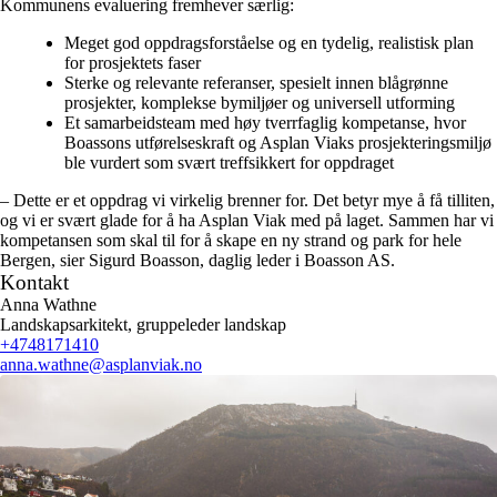
Kommunens evaluering fremhever særlig:
Meget god oppdragsforståelse og en tydelig, realistisk plan
for prosjektets faser
Sterke og relevante referanser, spesielt innen blågrønne
prosjekter, komplekse bymiljøer og universell utforming
Et samarbeidsteam med høy tverrfaglig kompetanse, hvor
Boassons utførelseskraft og Asplan Viaks prosjekteringsmiljø
ble vurdert som svært treffsikkert for oppdraget
– Dette er et oppdrag vi virkelig brenner for. Det betyr mye å få tilliten,
og vi er svært glade for å ha Asplan Viak med på laget. Sammen har vi
kompetansen som skal til for å skape en ny strand og park for hele
Bergen, sier Sigurd Boasson, daglig leder i Boasson AS.
Kontakt
Anna Wathne
Landskapsarkitekt, gruppeleder landskap
+4748171410
anna.wathne
@asplanviak.no