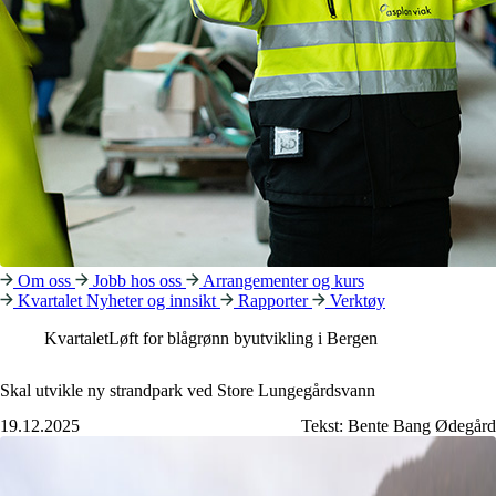
Om oss
Jobb hos oss
Arrangementer og kurs
Kvartalet
Nyheter og innsikt
Rapporter
Verktøy
Kvartalet
Løft for blågrønn byutvikling i Bergen
Skal utvikle ny strandpark ved Store Lungegårdsvann
19.12.2025
Tekst:
Bente Bang Ødegård