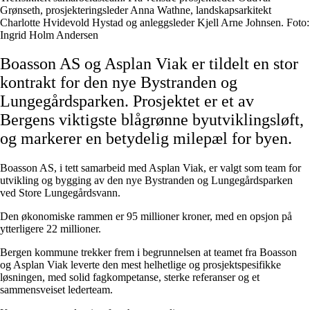
Grønseth, prosjekteringsleder Anna Wathne, landskapsarkitekt
Charlotte Hvidevold Hystad og anleggsleder Kjell Arne Johnsen. Foto:
Ingrid Holm Andersen
Boasson AS og Asplan Viak er tildelt en stor
kontrakt for den nye Bystranden og
Lungegårdsparken. Prosjektet er et av
Bergens viktigste blågrønne byutviklingsløft,
og markerer en betydelig milepæl for byen.
Boasson AS, i tett samarbeid med Asplan Viak, er valgt som team for
utvikling og bygging av den nye Bystranden og Lungegårdsparken
ved Store Lungegårdsvann.
Den økonomiske rammen er 95 millioner kroner, med en opsjon på
ytterligere 22 millioner.
Bergen kommune trekker frem i begrunnelsen at teamet fra Boasson
og Asplan Viak leverte den mest helhetlige og prosjektspesifikke
løsningen, med solid fagkompetanse, sterke referanser og et
sammensveiset lederteam.