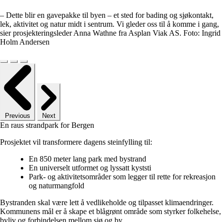
– Dette blir en gavepakke til byen – et sted for bading og sjøkontakt,
lek, aktivitet og natur midt i sentrum. Vi gleder oss til å komme i gang,
sier prosjekteringsleder Anna Wathne fra Asplan Viak AS. Foto: Ingrid
Holm Andersen
Previous
Next
En raus strandpark for Bergen
Prosjektet vil transformere dagens steinfylling til:
En 850 meter lang park med bystrand
En universelt utformet og lyssatt kyststi
Park- og aktivitetsområder som legger til rette for rekreasjon
og naturmangfold
Bystranden skal være lett å vedlikeholde og tilpasset klimaendringer.
Kommunens mål er å skape et blågrønt område som styrker folkehelse,
byliv og forbindelsen mellom sjø og by.