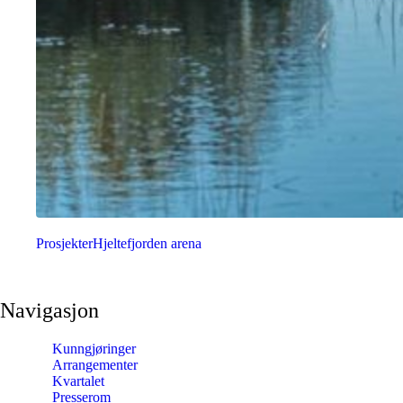
Prosjekter
Hjeltefjorden arena
Navigasjon
Kunngjøringer
Arrangementer
Kvartalet
Presserom