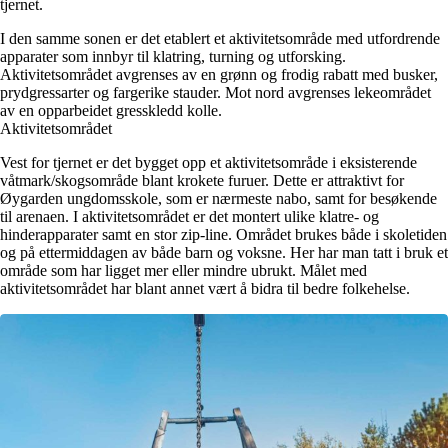
tjernet.
I den samme sonen er det etablert et aktivitetsområde med utfordrende
apparater som innbyr til klatring, turning og utforsking.
Aktivitetsområdet avgrenses av en grønn og frodig rabatt med busker,
prydgressarter og fargerike stauder. Mot nord avgrenses lekeområdet
av en opparbeidet gresskledd kolle.
Aktivitetsområdet
Vest for tjernet er det bygget opp et aktivitetsområde i eksisterende
våtmark/skogsområde blant krokete furuer. Dette er attraktivt for
Øygarden ungdomsskole, som er nærmeste nabo, samt for besøkende
til arenaen. I aktivitetsområdet er det montert ulike klatre- og
hinderapparater samt en stor zip-line. Området brukes både i skoletiden
og på ettermiddagen av både barn og voksne. Her har man tatt i bruk et
område som har ligget mer eller mindre ubrukt. Målet med
aktivitetsområdet har blant annet vært å bidra til bedre folkehelse.