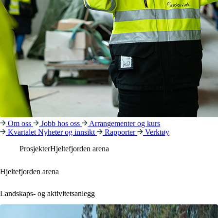
Om oss
Jobb hos oss
Arrangementer og kurs
Kvartalet
Nyheter og innsikt
Rapporter
Verktøy
Prosjekter
Hjeltefjorden arena
Hjeltefjorden arena
Landskaps- og aktivitetsanlegg