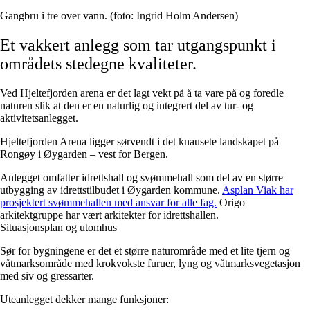
Gangbru i tre over vann. (foto: Ingrid Holm Andersen)
Et vakkert anlegg som tar utgangspunkt i
områdets stedegne kvaliteter.
Ved Hjeltefjorden arena er det lagt vekt på å ta vare på og foredle
naturen slik at den er en naturlig og integrert del av tur- og
aktivitetsanlegget.
Hjeltefjorden Arena ligger sørvendt i det knausete landskapet på
Rongøy i Øygarden – vest for Bergen.
Anlegget omfatter idrettshall og svømmehall som del av en større
utbygging av idrettstilbudet i Øygarden kommune.
Asplan Viak har
prosjektert svømmehallen med ansvar for alle fag.
Origo
arkitektgruppe har vært arkitekter for idrettshallen.
Situasjonsplan og utomhus
Sør for bygningene er det et større naturområde med et lite tjern og
våtmarksområde med krokvokste furuer, lyng og våtmarksvegetasjon
med siv og gressarter.
Uteanlegget dekker mange funksjoner: