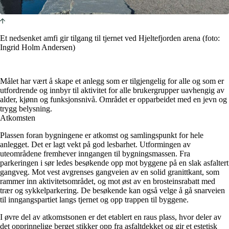
Et nedsenket amfi gir tilgang til tjernet ved Hjeltefjorden arena (foto:
Ingrid Holm Andersen)
Målet har vært å skape et anlegg som er tilgjengelig for alle og som er
utfordrende og innbyr til aktivitet for alle brukergrupper uavhengig av
alder, kjønn og funksjonsnivå. Området er opparbeidet med en jevn og
trygg belysning.
Atkomsten
Plassen foran bygningene er atkomst og samlingspunkt for hele
anlegget. Det er lagt vekt på god lesbarhet. Utformingen av
uteområdene fremhever inngangen til bygningsmassen. Fra
parkeringen i sør ledes besøkende opp mot byggene på en slak asfaltert
gangveg. Mot vest avgrenses gangveien av en solid granittkant, som
rammer inn aktivitetsområdet, og mot øst av en brosteinsrabatt med
trær og sykkelparkering. De besøkende kan også velge å gå snarveien
til inngangspartiet langs tjernet og opp trappen til byggene.
I øvre del av atkomstsonen er det etablert en raus plass, hvor deler av
det opprinnelige berget stikker opp fra asfaltdekket og gir et estetisk