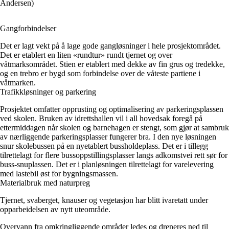
Andersen)
Gangforbindelser
Det er lagt vekt på å lage gode gangløsninger i hele prosjektområdet.
Det er etablert en liten «rundtur» rundt tjernet og over
våtmarksområdet. Stien er etablert med dekke av fin grus og tredekke,
og en trebro er bygd som forbindelse over de våteste partiene i
våtmarken.
Trafikkløsninger og parkering
Prosjektet omfatter opprusting og optimalisering av parkeringsplassen
ved skolen. Bruken av idrettshallen vil i all hovedsak foregå på
ettermiddagen når skolen og barnehagen er stengt, som gjør at sambruk
av nærliggende parkeringsplasser fungerer bra. I den nye løsningen
snur skolebussen på en nyetablert bussholdeplass. Det er i tillegg
tilrettelagt for flere bussoppstillingsplasser langs adkomstvei rett sør for
buss-snuplassen. Det er i planløsningen tilrettelagt for varelevering
med lastebil øst for bygningsmassen.
Materialbruk med naturpreg
Tjernet, svaberget, knauser og vegetasjon har blitt ivaretatt under
opparbeidelsen av nytt uteområde.
Overvann fra omkringliggende områder ledes og dreneres ned til