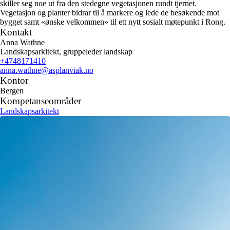
skiller seg noe ut fra den stedegne vegetasjonen rundt tjernet.
Vegetasjon og planter bidrar til å markere og lede de besøkende mot
bygget samt «ønske velkommen» til ett nytt sosialt møtepunkt i Rong.
Kontakt
Anna Wathne
Landskapsarkitekt, gruppeleder landskap
+4748171410
anna.wathne
@asplanviak.no
Kontor
Bergen
Kompetanseområder
Landskapsarkitekt