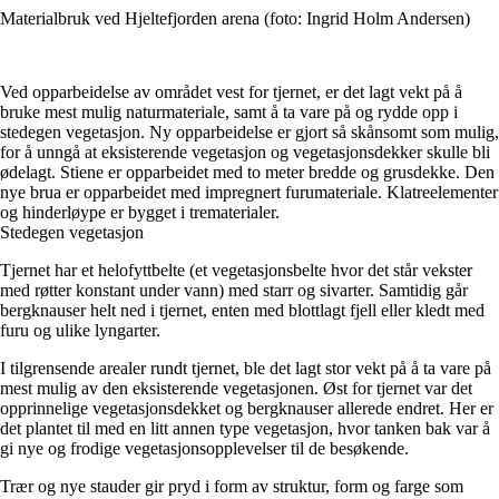
Materialbruk ved Hjeltefjorden arena (foto: Ingrid Holm Andersen)
Ved opparbeidelse av området vest for tjernet, er det lagt vekt på å
bruke mest mulig naturmateriale, samt å ta vare på og rydde opp i
stedegen vegetasjon. Ny opparbeidelse er gjort så skånsomt som mulig,
for å unngå at eksisterende vegetasjon og vegetasjonsdekker skulle bli
ødelagt. Stiene er opparbeidet med to meter bredde og grusdekke. Den
nye brua er opparbeidet med impregnert furumateriale. Klatreelementer
og hinderløype er bygget i trematerialer.
Stedegen vegetasjon
Tjernet har et helofyttbelte (et vegetasjonsbelte hvor det står vekster
med røtter konstant under vann) med starr og sivarter. Samtidig går
bergknauser helt ned i tjernet, enten med blottlagt fjell eller kledt med
furu og ulike lyngarter.
I tilgrensende arealer rundt tjernet, ble det lagt stor vekt på å ta vare på
mest mulig av den eksisterende vegetasjonen. Øst for tjernet var det
opprinnelige vegetasjonsdekket og bergknauser allerede endret. Her er
det plantet til med en litt annen type vegetasjon, hvor tanken bak var å
gi nye og frodige vegetasjonsopplevelser til de besøkende.
Trær og nye stauder gir pryd i form av struktur, form og farge som