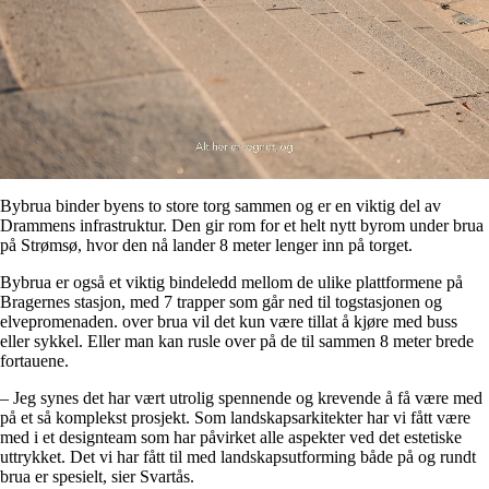
Bybrua binder byens to store torg sammen og er en viktig del av
Drammens infrastruktur. Den gir rom for et helt nytt byrom under brua
på Strømsø, hvor den nå lander 8 meter lenger inn på torget.
Bybrua er også et viktig bindeledd mellom de ulike plattformene på
Bragernes stasjon, med 7 trapper som går ned til togstasjonen og
elvepromenaden. over brua vil det kun være tillat å kjøre med buss
eller sykkel. Eller man kan rusle over på de til sammen 8 meter brede
fortauene.
– Jeg synes det har vært utrolig spennende og krevende å få være med
på et så komplekst prosjekt. Som landskapsarkitekter har vi fått være
med i et designteam som har påvirket alle aspekter ved det estetiske
uttrykket. Det vi har fått til med landskapsutforming både på og rundt
brua er spesielt, sier Svartås.