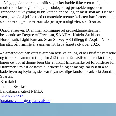
– Å bygge denne trappen slik vi ønsket hadde ikke vært mulig uten
moderne teknologi, både på produksjon og prosjekteringssiden.
Trappene i tilknytning til brukarene er noe jeg er mest stolt av. Det har
vært givende å jobbe med et materiale menneskeheten har formet siden
steinalderen, på måter som skaper nye muligheter, sier Svartås.
Oppdragsgiver, Drammen kommune og prosjekteringsteamet,
bestående av Degree of Freedom, SAAHA, Knight Architects,
Norconsult, Light Bureau, Scan Survey AS i tillegg til Asplan Viak,
har stått på i mange år sammen før brua åpnet i oktober 2025.
– Samarbeidet har vært svært bra hele veien, og vi har bistått hverandre
og trukket i samme retning for å få til dette fantastiske prosjektet. Jeg
håper og tror at denne brua blir et viktig landemerke og forbindelse for
Drammen i minst de neste hundrede år, og at mange får lyst til å se
både byen og Bybrua, sier vår fagansvarlige landskapsarkitekt Jonatan
Svartås.
Kontakt
Jonatan Svartås
Landskapsarkitekt NMLA
+4792267232
jonatan.svartas
@asplanviak.no