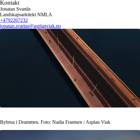
Kontakt
Jonatan Svartås
Landskapsarkitekt NMLA
+4792267232
jonatan.svartas
@asplanviak.no
Bybrua i Drammen. Foto: Nadia Frantsen / Asplan Viak