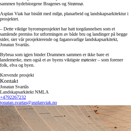
sammen bydelstorgene Bragenes og Strømsø.
Asplan Viak har bistått med miljø, planarbeid og landskapsarkitektur i
prosjektet.
– Dette viktige byromsprosjektet har hatt torgdannelsen som et
samlende premiss for utformingen av både bru og landinger på begge
sider, sier vår prosjekterende og fagansvarlige landskapsarkitekt,
Jonatan Svartås.
Bybrua som igjen binder Drammen sammen er ikke bare et
landemerke, men også et av byens viktigste møtester – som forener
folk, elva og byen.
Krevende prosjekt
Kontakt
Jonatan Svartås
Landskapsarkitekt NMLA
+4792267232
jonatan.svartas
@asplanviak.no