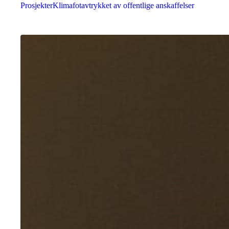
Prosjekter
Klimafotavtrykket av offentlige anskaffelser