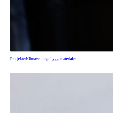
Prosjekter
Klimavennlige byggematerialer