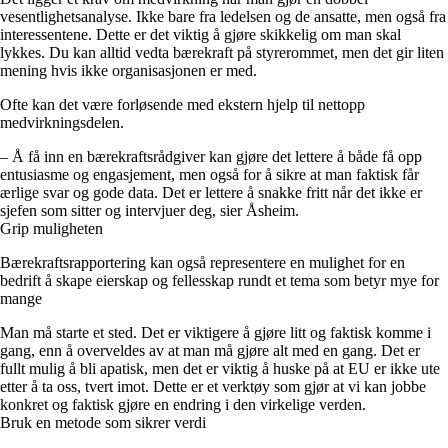
vesentlighetsanalyse. Ikke bare fra ledelsen og de ansatte, men også fra
interessentene. Dette er det viktig å gjøre skikkelig om man skal
lykkes. Du kan alltid vedta bærekraft på styrerommet, men det gir liten
mening hvis ikke organisasjonen er med.
Ofte kan det være forløsende med ekstern hjelp til nettopp
medvirkningsdelen.
– Å få inn en bærekraftsrådgiver kan gjøre det lettere å både få opp
entusiasme og engasjement, men også for å sikre at man faktisk får
ærlige svar og gode data. Det er lettere å snakke fritt når det ikke er
sjefen som sitter og intervjuer deg, sier Åsheim.
Grip muligheten
Bærekraftsrapportering kan også representere en mulighet for en
bedrift å skape eierskap og fellesskap rundt et tema som betyr mye for
mange
Man må starte et sted. Det er viktigere å gjøre litt og faktisk komme i
gang, enn å overveldes av at man må gjøre alt med en gang. Det er
fullt mulig å bli apatisk, men det er viktig å huske på at EU er ikke ute
etter å ta oss, tvert imot. Dette er et verktøy som gjør at vi kan jobbe
konkret og faktisk gjøre en endring i den virkelige verden.
Bruk en metode som sikrer verdi