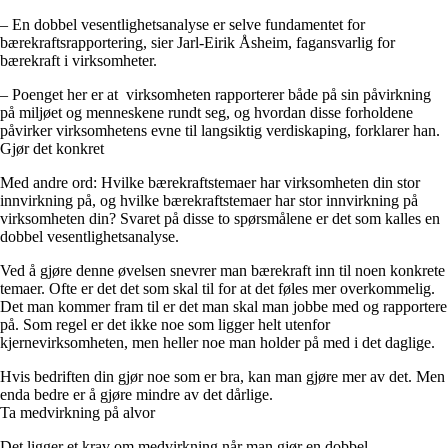
– En dobbel vesentlighetsanalyse er selve fundamentet for
bærekraftsrapportering, sier Jarl-Eirik Åsheim, fagansvarlig for
bærekraft i virksomheter.
– Poenget her er at virksomheten rapporterer både på sin påvirkning
på miljøet og menneskene rundt seg, og hvordan disse forholdene
påvirker virksomhetens evne til langsiktig verdiskaping, forklarer han.
Gjør det konkret
Med andre ord: Hvilke bærekraftstemaer har virksomheten din stor
innvirkning på, og hvilke bærekraftstemaer har stor innvirkning på
virksomheten din? Svaret på disse to spørsmålene er det som kalles en
dobbel vesentlighetsanalyse.
Ved å gjøre denne øvelsen snevrer man bærekraft inn til noen konkrete
temaer. Ofte er det det som skal til for at det føles mer overkommelig.
Det man kommer fram til er det man skal man jobbe med og rapportere
på. Som regel er det ikke noe som ligger helt utenfor
kjernevirksomheten, men heller noe man holder på med i det daglige.
Hvis bedriften din gjør noe som er bra, kan man gjøre mer av det. Men
enda bedre er å gjøre mindre av det dårlige.
Ta medvirkning på alvor
Det ligger et krav om medvirkning når man gjør en dobbel