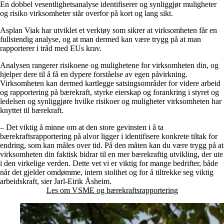
En dobbel vesentlighetsanalyse identifiserer og synliggjør muligheter
og risiko virksomheter står overfor på kort og lang sikt.
Asplan Viak har utviklet et verktøy som sikrer at virksomheten får en
fullstendig analyse, og at man dermed kan være trygg på at man
rapporterer i tråd med EUs krav.
Analysen rangerer risikoene og mulighetene for virksomheten din, og
hjelper dere til å få en dypere forståelse av egen påvirkning.
Virksomheten kan dermed kartlegge satsingsområder for videre arbeid
og rapportering på bærekraft, styrke eierskap og forankring i styret og
ledelsen og synliggjøre hvilke risikoer og muligheter virksomheten har
knyttet til bærekraft.
– Det viktig å minne om at den store gevinsten i å ta
bærekraftsrapportering på alvor ligger i identifisere konkrete tiltak for
endring, som kan måles over tid. På den måten kan du være trygg på at
virksomheten din faktisk bidrar til en mer bærekraftig utvikling, der ute
i den virkelige verden. Dette vet vi er viktig for mange bedrifter, både
når det gjelder omdømme, intern stolthet og for å tiltrekke seg viktig
arbeidskraft, sier Jarl-Eirik Åsheim.
Les om VSME og bærekraftsrapportering