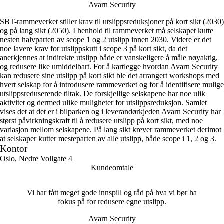
Avarn Security
SBT-rammeverket stiller krav til utslippsreduksjoner på kort sikt (2030)
og på lang sikt (2050). I henhold til rammeverket må selskapet kutte
nesten halvparten av scope 1 og 2 utslipp innen 2030. Videre er det
noe lavere krav for utslippskutt i scope 3 på kort sikt, da det
anerkjennes at indirekte utslipp både er vanskeligere å måle nøyaktig,
og redusere like umiddelbart. For å kartlegge hvordan Avarn Security
kan redusere sine utslipp på kort sikt ble det arrangert workshops med
hvert selskap for å introdusere rammeverket og for å identifisere mulige
utslippsreduserende tiltak. De forskjellige selskapene har noe ulik
aktivitet og dermed ulike muligheter for utslippsreduksjon. Samlet
vises det at det er i bilparken og i leverandørkjeden Avarn Security har
størst påvirkningskraft til å redusere utslipp på kort sikt, med noe
variasjon mellom selskapene. På lang sikt krever rammeverket derimot
at selskaper kutter mesteparten av alle utslipp, både scope i 1, 2 og 3.
Kontor
Oslo, Nedre Vollgate 4
Kundeomtale
Vi har fått meget gode innspill og råd på hva vi bør ha
fokus på for redusere egne utslipp.
Avarn Security