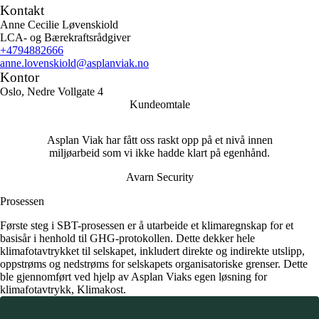
Kontakt
Anne Cecilie Løvenskiold
LCA- og Bærekraftsrådgiver
+4794882666
anne.lovenskiold
@asplanviak.no
Kontor
Oslo, Nedre Vollgate 4
Kundeomtale
Asplan Viak har fått oss raskt opp på et nivå innen
miljøarbeid som vi ikke hadde klart på egenhånd.
Avarn Security
Prosessen
Første steg i SBT-prosessen er å utarbeide et klimaregnskap for et
basisår i henhold til GHG-protokollen. Dette dekker hele
klimafotavtrykket til selskapet, inkludert direkte og indirekte utslipp,
oppstrøms og nedstrøms for selskapets organisatoriske grenser. Dette
ble gjennomført ved hjelp av Asplan Viaks egen løsning for
klimafotavtrykk, Klimakost.