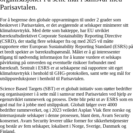
Parisavtalen.
For å begrense den globale oppvarmingen til under 2 grader som
beskrevet i Parisavtalen, er det avgjørende at selskaper minimerer sitt
klimafotavtrykk. Med dette som bakteppe, har EU utviklet
bærekraftsdirektivet Corporate Sustainability Reporting Directive
(CSRD), der stadig flere selskaper fra og med 2025 vil måtte
rapportere etter European Sustainability Reporting Standard (ESRS) på
et bredt spekter av bærekraftspørsmål. Målet er å gi interessenter
tilgang til nødvendig informasjon for å kunne vurdere et selskaps
påvirkning på omverden og eventuelle risikoer forbundet med
bærekraft. Sentralt i ESRS er at selskapene må rapportere sitt eget
klimafotavtrykk i henhold til GHG-protokollen, samt sette seg mål for
utslippsreduksjoner i henhold til Parisavtalen.
Science Based Targets (SBT) er et globalt initiativ som støtter bedrifter
og organisasjoner i å sette mål i samsvar med Parisavtalen ved hjelp av
egenutviklet rammeverk og prosess. Dette blir pekt ut av ESRS som en
god mal for å jobbe med utslippskutt. Globalt følger over 4000
bedrifter rammeverket, og i 2023 veiledet Asplan Viak flere norske og
internasjonale selskaper i denne prosessen, blant dem, Avarn Security
konsernet. Avarn Security leverer ulike former for sikkerhetstjenester
og består av fem selskaper, lokalisert i Norge, Sverige, Danmark og
Finland.