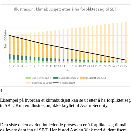
Eksempel på hvordan et klimabudsjett kan se ut etter å ha forpliktet seg
til SBT. Kun en illustrasjon, ikke knyttet til Avarn Security.
Den siste delen av den innledende prosessen er å forplikte seg til mål
og levere dem inn til SBT. Her bistod Asplan Viak med å identifisere