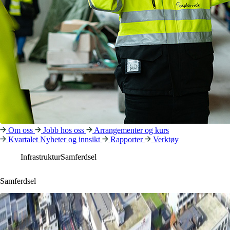
Om oss
Jobb hos oss
Arrangementer og kurs
Kvartalet
Nyheter og innsikt
Rapporter
Verktøy
Infrastruktur
Samferdsel
Samferdsel