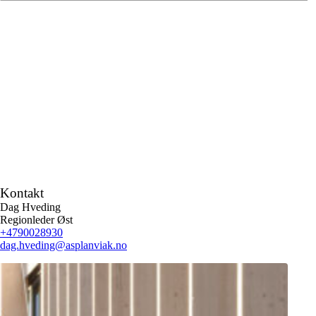
Mulighetsstudier og alternativsvurderinger
Transportanalyser
Overordnet plan og detaljplan
Utarbeidelse av konkurransegrunnlag
Tilstandsanalyse
Plan for drift og vedlikehold
Miljø- og bærekraftsvurderinger, herunder bistand til
CEEQUAL-sertifisering
Kontakt
Dag Hveding
Regionleder Øst
+4790028930
dag.hveding
@asplanviak.no