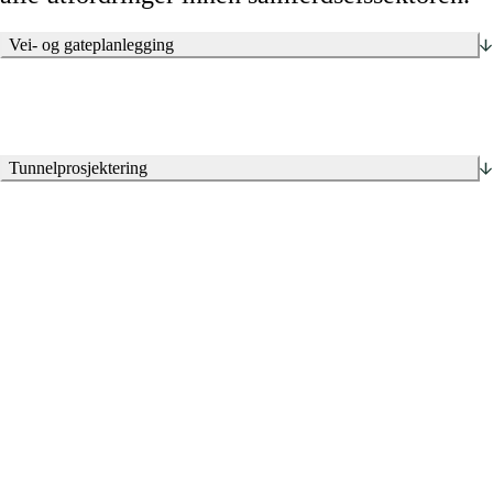
Vei- og gateplanlegging
Tunnelprosjektering
Tunneldesign/tunnelprofil
Brannprosjektering
VA i tunnel, inkludert brannvanns- og
sedimenteringsløsninger
Konstruksjon: Tunnelportaler, hvelv, tekniske bygg og andre
konstruksjoner
Elektro
Ingeniørgeologi og geoteknikk
Visualisering med 3D-modell samt ulike løsninger for VR og
AR
Risikovurdering
Miljø- og bærekraftsvurderinger, inkludert bistand til