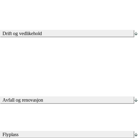
Komplette TS-revisjoner med godkjente TS-revisorer
TS-inspeksjoner av ferdige anlegg
Trafikksikkerhetsvurderinger og -analyser
Drift og vedlikehold
Kartlegging av vei- og gatenett
Tilstandsvurderinger
Hovedplaner
Driftsoppfølging
Beskrivelse og anskaffelse av driftskontrakter
Prosjektering av utbedringer og oppgradering
Forvaltningsverktøy for veganlegg: AV Veg
Avfall og renovasjon
Flyplass