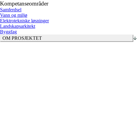
Kompetanseområder
Samferdsel
Vann og miljø
Elektrotekniske løsninger
Landskapsarkitekt
Byggfag
OM PROSJEKTET
300 m turveger, inklusive leikeparkområde og kyststi.
300 m Veg- og VA-anlegg med vegbelysning.
Skiltplan.
Beskrivelse av riving og miljøsanering for to eksisterende
bygg, samt byggeledelse og ansvarlig søker (SØK).
Omlegging også av fjernvarme (Tafjord kraftvarme), el-kabler
(Mørenett) samt tele/fiberkabler.