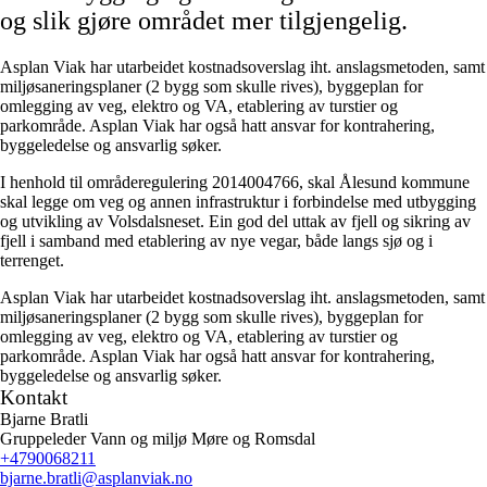
og slik gjøre området mer tilgjengelig.
Asplan Viak har utarbeidet kostnadsoverslag iht. anslagsmetoden, samt
miljøsaneringsplaner (2 bygg som skulle rives), byggeplan for
omlegging av veg, elektro og VA, etablering av turstier og
parkområde. Asplan Viak har også hatt ansvar for kontrahering,
byggeledelse og ansvarlig søker.
I henhold til områderegulering 2014004766, skal Ålesund kommune
skal legge om veg og annen infrastruktur i forbindelse med utbygging
og utvikling av Volsdalsneset. Ein god del uttak av fjell og sikring av
fjell i samband med etablering av nye vegar, både langs sjø og i
terrenget.
Asplan Viak har utarbeidet kostnadsoverslag iht. anslagsmetoden, samt
miljøsaneringsplaner (2 bygg som skulle rives), byggeplan for
omlegging av veg, elektro og VA, etablering av turstier og
parkområde. Asplan Viak har også hatt ansvar for kontrahering,
byggeledelse og ansvarlig søker.
Kontakt
Bjarne Bratli
Gruppeleder Vann og miljø Møre og Romsdal
+4790068211
bjarne.bratli
@asplanviak.no