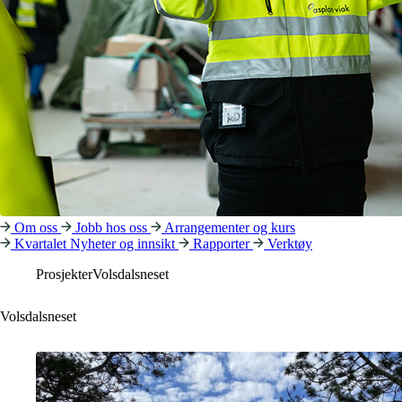
Om oss
Jobb hos oss
Arrangementer og kurs
Kvartalet
Nyheter og innsikt
Rapporter
Verktøy
Prosjekter
Volsdalsneset
Volsdalsneset