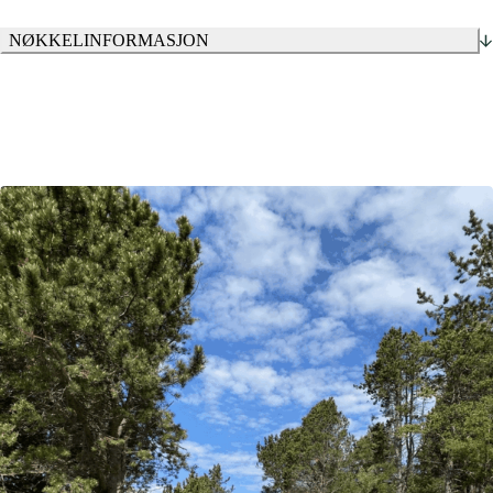
NØKKELINFORMASJON
Oppdragsgiver: Ålesund kommune
Tidsperiode: 2018 – 2021
Fag: RIVEG, RIVA, RIE, Landskapsarkitektur, SØK,
Byggeledelse, RIB