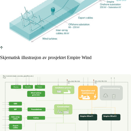
Skjematisk illustrasjon av prosjektet Empire Wind