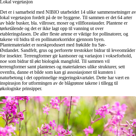
Lokal vegetasjon
Det er i samarbeid med NIBIO utarbeidet 14 ulike sammensetninger av
lokal vegetasjon fordelt på de tre byggene. Til sammen er det 64 arter
av både busker, bla. villroser, moser og villflorastauder. Plantene er
tørketålende og det er ikke lagt opp til vanning ut over
etableringsfasen. De aller fleste artene er viktige for pollinatorer, og
takene vil bidra til en pollinatorkorridor gjennom byen.
Plantematerialet er norskprodusert med frøkilde fra Sør-
Østlandet. Sandfelt, grus og perforerte trestokker bidrar til leveområder
for insekter. Terrengformer gir kantsoner og variasjon i vokseforhold,
noe som bidrar til økt biologisk mangfold. Til sammen vil
terrengformer samt plantenes og materialenes ulike strukturer, sett
ovenfra, danne et bilde som kan gi assosiasjoner til kunsten i
naturbetong i det opprinnelige regjeringskvartalet. Dette har vært en
inspirasjon for utformingen av de blågrønne takene i tillegg til
økologiske prinsipper.