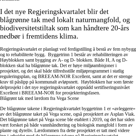
I det nye Regjeringskvartalet blir det
blågrønne tak med lokalt naturmangfold, og
biodiversitetstiltak som kan håndtere 20-års
nedbør i fremtidens klima.
Regjeringskvartalet er planlagt ved ferdigstilling å bestå av fem nybygg
og to rehabiliterte bygg. Byggetrinn 1 består av rehabiliteringen av
Høyblokken samt bygging av A- og D- blokken. Både H, A og D-
blokken skal ha blågrønne tak. Det er høye miljøambisjoner i
prosjektet, og det skal både tilfredsstille miljøprogrammet i statlig
reguleringsplan, og BREEAM-NOR Excellent, samt at det er strenge
krav til påslipp på kommunalt avløpsnett. Høyblokken har som første
delprosjekt i det nye regjeringskvartalet oppnådd sertifiseringsnivået
Excellent i BREEAM-NOR for prosjekteringsfasen.
Blågrønt tak med lærdom fra Vega Scene
De blågrønne takene i Regjeringskvartalet byggetrinn 1 er «avleggere»
av det blågrønne taket på Vega scene, også prosjektert av Asplan Viak.
Det blågrønne taket på Vega scene ble etablert i 2019, og det har siden
vært forsket på både vannhåndtering og biologisk mangfold i form av
plante og dyreliv. Lærdommen fra dette prosjektet er tatt med videre
inn i arbeidet med de blågrønne takene på Regjeringskvartalet.