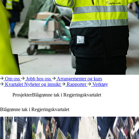
Om oss
Jobb hos oss
Arrangementer og kurs
Kvartalet
Nyheter og innsikt
Rapporter
Verktøy
Prosjekter
Blågrønne tak i Regjeringskvartalet
Blågrønne tak i Regjeringskvartalet