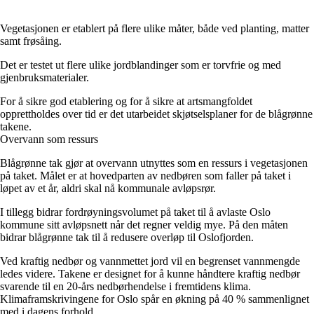
Vegetasjonen er etablert på flere ulike måter, både ved planting, matter
samt frøsåing.
Det er testet ut flere ulike jordblandinger som er torvfrie og med
gjenbruksmaterialer.
For å sikre god etablering og for å sikre at artsmangfoldet
opprettholdes over tid er det utarbeidet skjøtselsplaner for de blågrønne
takene.
Overvann som ressurs
Blågrønne tak gjør at overvann utnyttes som en ressurs i vegetasjonen
på taket. Målet er at hovedparten av nedbøren som faller på taket i
løpet av et år, aldri skal nå kommunale avløpsrør.
I tillegg bidrar fordrøyningsvolumet på taket til å avlaste Oslo
kommune sitt avløpsnett når det regner veldig mye. På den måten
bidrar blågrønne tak til å redusere overløp til Oslofjorden.
Ved kraftig nedbør og vannmettet jord vil en begrenset vannmengde
ledes videre. Takene er designet for å kunne håndtere kraftig nedbør
svarende til en 20-års nedbørhendelse i fremtidens klima.
Klimaframskrivingene for Oslo spår en økning på 40 % sammenlignet
med i dagens forhold.