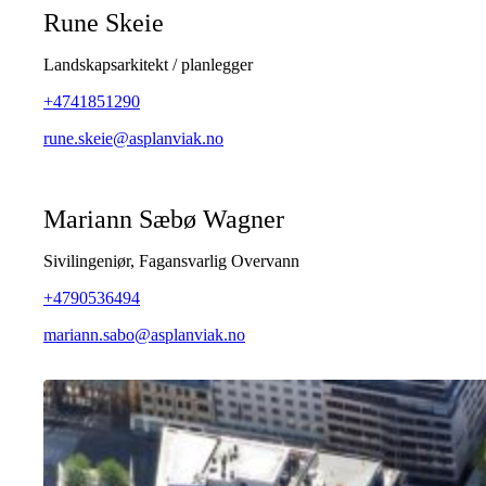
Rune Skeie
Landskapsarkitekt / planlegger
+4741851290
rune.skeie@asplanviak.no
Mariann Sæbø Wagner
Sivilingeniør, Fagansvarlig Overvann
+4790536494
mariann.sabo@asplanviak.no