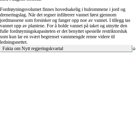
Fordrøyningsvolumet finnes hovedsakelig i hulrommene i jord og
dreneringslag. Når det regner infiltrerer vannet først gjennom
jordmassene som forsinker og fanger opp noe av vannet. I tillegg tas
vannet opp av plantene. For å holde vannet på taket og utnytte den
fulle fordrøyningskapasiteten er det benyttet spesielle restriktorsluk
som kun lar en svært begrenset vannmengde renne videre til
ledningsnettet.
Fakta om Nytt regjeringskvartal
Nordic Office of Architecture
Cowi
Rambøll
Aas-Jakobsen
Asplan Viak
Bjørbekk & Lindheim
SLA