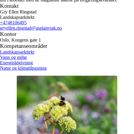
Kontakt
Gry Ellen Ringstad
Landskapsarkitekt
+4748106495
gryellen.ringstad
@asplanviak.no
Kontor
Oslo, Kongens gate 1
Kompetanseområder
Landskapsarkitekt
Vann og miljø
Energirådgivning
Natur og klimatilpasning