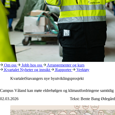
Om oss
Jobb hos oss
Arrangementer og kurs
Kvartalet
Nyheter og innsikt
Rapporter
Verktøy
Kvartalet
Stavangers nye byutviklingsprosjekt
Campus Våland kan møte eldrebølgen og klimautfordringene samtidig
02.03.2026
Tekst:
Bente Bang Ødegård