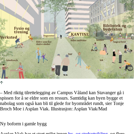
– Med riktig tilrettelegging av Campus Våland kan Stavanger gå i
spissen for å se eldre som en ressurs. Samtidig kan byen bygge et
nabolag som også kan bli til glede for byområdet rundt, sier Tonje
Broch Moe i Asplan Viak. Illustrasjon: Asplan Viak/Mad
Ny boform i gamle bygg
Asplan Viak har et stort miljø innen
by- og stedsutvikling
, og flere