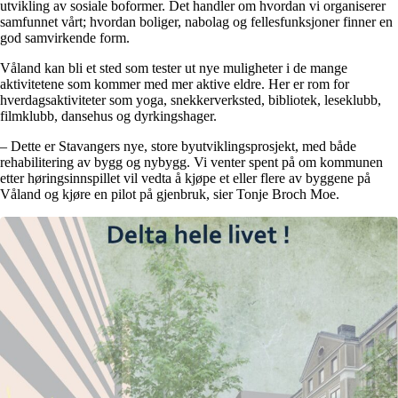
utvikling av sosiale boformer. Det handler om hvordan vi organiserer
samfunnet vårt; hvordan boliger, nabolag og fellesfunksjoner finner en
god samvirkende form.
Våland kan bli et sted som tester ut nye muligheter i de mange
aktivitetene som kommer med mer aktive eldre. Her er rom for
hverdagsaktiviteter som yoga, snekkerverksted, bibliotek, leseklubb,
filmklubb, dansehus og dyrkingshager.
– Dette er Stavangers nye, store byutviklingsprosjekt, med både
rehabilitering av bygg og nybygg. Vi venter spent på om kommunen
etter høringsinnspillet vil vedta å kjøpe et eller flere av byggene på
Våland og kjøre en pilot på gjenbruk, sier Tonje Broch Moe.