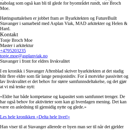
nabolag som også kan bli til glede for byområdet rundt, sier Broch
Moe.
Høringsuttalelsen er jobbet fram av Byarkitekten og FutureBuilt
Stavanger i samarbeid med Asplan Viak, MAD arkitekter og Helen &
Hard.
Kontakt
Tonje Broch Moe
Master i arkitektur
+4795203235
tonje.moe
@asplanviak.no
Stavanger i front for eldres livskvalitet
I en kronikk i Stavanger Aftenblad skriver byarkitekten at det stadig
blir flere eldre som får lange pensjonistliv. For å motvirke passivitet og
lav livskvalitet er det behov for større samfunnsdeltakelse, og det gjør
at vi må tenke nytt:
«Eldre har både kompetanse og kapasitet som samfunnet trenger. De
har også behov for aktiviteter som kan gi hverdagen mening. Det kan
være en anledning til gjensidig nytte og glede.»
Les hele kronikken «Delta hele livet!»
Han viser til at Stavanger allerede er byen man ser til når det gjelder