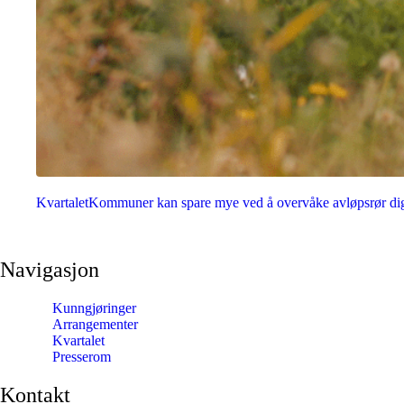
Kvartalet
Kommuner kan spare mye ved å overvåke avløpsrør dig
Navigasjon
Kunngjøringer
Arrangementer
Kvartalet
Presserom
Kontakt