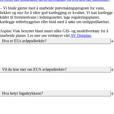
– Vi bistår gjerne med å utarbeide prøvetakingsprogram for vann,
bekker og myr for å sikre god kartlegging av kvalitet. Vi kan kartlegge
kilder til fremmedvann i ledningsnettet, lage reguleringsplaner,
kartlegge tettbebyggelser eller bistå med å søke om utslippstillatelser.
Asplan Viak benytter blant annet ulike GIS- og modellverktøy for å
utarbeide planer. Les mer om verktøyet vårt
AV Digiplan
.
Hva er EUs avløpsdirektiv?
Vil du lese mer om EUS avløpsdirektiv?
Regjeringen
Norsk vann
Miljødirektoratet
Hva betyr faguttrykkene?
Resipient: