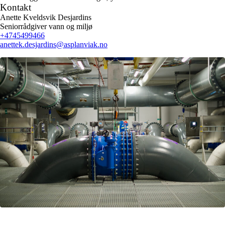
Kontakt
Anette Kveldsvik Desjardins
Seniorrådgiver vann og miljø
+4745499466
anettek.desjardins
@asplanviak.no