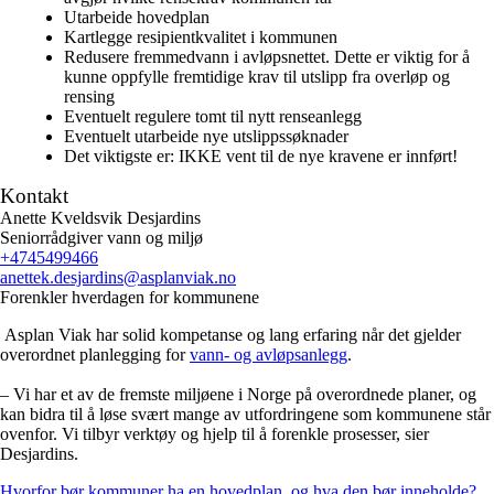
Utarbeide hovedplan
Kartlegge resipientkvalitet i kommunen
Redusere fremmedvann i avløpsnettet. Dette er viktig for å
kunne oppfylle fremtidige krav til utslipp fra overløp og
rensing​
Eventuelt regulere tomt til nytt renseanlegg
Eventuelt utarbeide nye utslippssøknader
Det viktigste er: IKKE vent til de nye kravene er innført!​
Kontakt
Anette Kveldsvik Desjardins
Seniorrådgiver vann og miljø
+4745499466
anettek.desjardins
@asplanviak.no
Forenkler hverdagen for kommunene
Asplan Viak har solid kompetanse og lang erfaring når det gjelder
overordnet planlegging for
vann- og avløpsanlegg
.
– Vi har et av de fremste miljøene i Norge på overordnede planer, og
kan bidra til å løse svært mange av utfordringene som kommunene står
ovenfor. Vi tilbyr verktøy og hjelp til å forenkle prosesser, sier
Desjardins.
Hvorfor bør kommuner ha en hovedplan, og hva den bør inneholde?