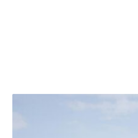
Resipientkvalitet:
Pe:
Overløpsutslipp:
Energinøytrale renseanlegg: