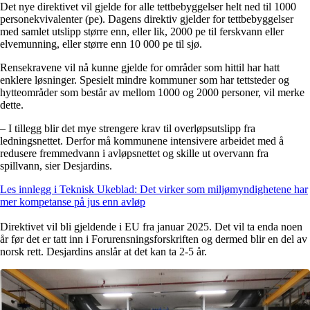
Det nye direktivet vil gjelde for alle tettbebyggelser helt ned til 1000
personekvivalenter (pe). Dagens direktiv gjelder for tettbebyggelser
med samlet utslipp større enn, eller lik, 2000 pe til ferskvann eller
elvemunning, eller større enn 10 000 pe til sjø.
Rensekravene vil nå kunne gjelde for områder som hittil har hatt
enklere løsninger. Spesielt mindre kommuner som har tettsteder og
hytteområder som består av mellom 1000 og 2000 personer, vil merke
dette.
– I tillegg blir det mye strengere krav til overløpsutslipp fra
ledningsnettet. Derfor må kommunene intensivere arbeidet med å
redusere fremmedvann i avløpsnettet og skille ut overvann fra
spillvann, sier Desjardins.
Les innlegg i Teknisk Ukeblad: Det virker som miljømyndighetene har
mer kompetanse på jus enn avløp
Direktivet vil bli gjeldende i EU fra januar 2025. Det vil ta enda noen
år før det er tatt inn i Forurensningsforskriften og dermed blir en del av
norsk rett. Desjardins anslår at det kan ta 2-5 år.