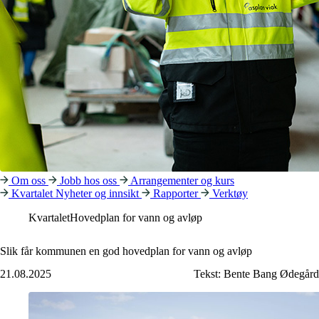
Om oss
Jobb hos oss
Arrangementer og kurs
Kvartalet
Nyheter og innsikt
Rapporter
Verktøy
Kvartalet
Hovedplan for vann og avløp
Slik får kommunen en god hovedplan for vann og avløp
21.08.2025
Tekst:
Bente Bang Ødegård