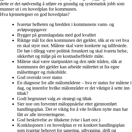
dette er det nødvendig å utføre en grundig og systematisk jobb som
munner ut i en hovedplan for kommunen. ​
Hva kjennetegner en god hovedplan?
Ivaretar helheten og bredden i kommunens vann- og
avløpsoppgaver
Bygger på grunnlagsdata med god kvalitet
Riktige mål for den kommunen det gjelder, slik at en vet hva
en skal styre mot. Målene skal være konkrete og tallfestede.
De bør i tillegg være politisk forankret og skal ivareta helse,
sikkerhet og miljø på en kostnadseffektiv måte. ​
Målene skal være startpunktet og den røde tråden, slik at
kommunen det gjelder kan arbeide målrettet ut fra egne
målsettinger og risikobilde​.
God oversikt over status​
En diagnose for alle målområdene – hva er status for målene i
dag, og innenfor hvilke målområder er det viktigst å sette inn
tiltak?
Godt begrunnet valg av strategi og tiltak
Sier noe om forventet måloppnåelse etter gjennomført
handlingsplan. Det er viktig for å vite hvilken nytte man har
fått av alle investeringene.​
God beskrivelse av tiltakene (vise i kart osv.)​
Konklusjonen i en hovedplan er en konkret handlingsplan
som ivaretar behovet for sanering, utbygging, drift og