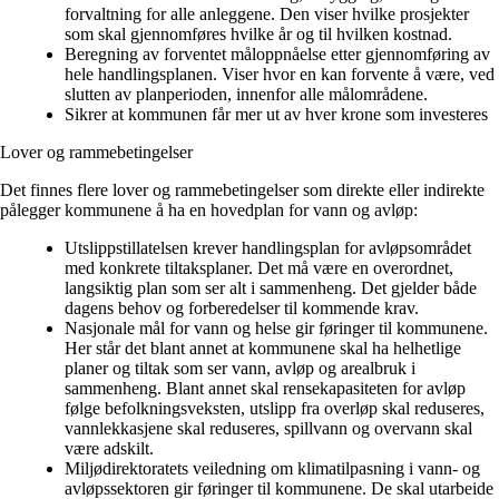
forvaltning for alle anleggene. Den viser hvilke prosjekter
som skal gjennomføres hvilke år og til hvilken kostnad.​
Beregning av forventet måloppnåelse etter gjennomføring av
hele handlingsplanen. Viser hvor en kan forvente å være, ved
slutten av planperioden, innenfor alle målområdene.
Sikrer at kommunen får mer ut av hver krone som investeres
Lover og rammebetingelser
Det finnes flere lover og rammebetingelser som direkte eller indirekte
pålegger kommunene å ha en hovedplan for vann og avløp:
Utslippstillatelsen
krever handlingsplan for avløpsområdet
med konkrete tiltaksplaner. Det må være en overordnet,
langsiktig plan som ser alt i sammenheng. Det gjelder både
dagens behov og forberedelser til kommende krav.
Nasjonale mål for vann og helse
gir føringer til kommunene.
Her står det blant annet at kommunene skal ha helhetlige
planer og tiltak som ser vann, avløp og arealbruk i
sammenheng. Blant annet skal rensekapasiteten for avløp
følge befolkningsveksten, utslipp fra overløp skal reduseres,
vannlekkasjene skal reduseres, spillvann og overvann skal
være adskilt.
Miljødirektoratets veiledning om klimatilpasning i vann- og
avløpssektoren
​ gir føringer til kommunene. De skal utarbeide