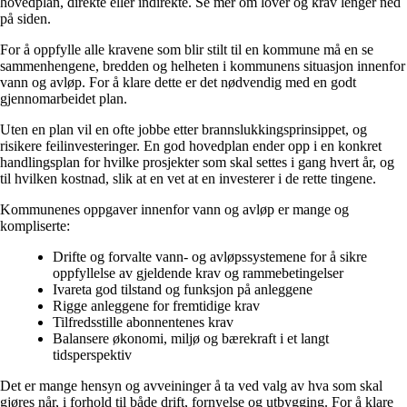
hovedplan, direkte eller indirekte. Se mer om lover og krav lenger ned
på siden.
For å oppfylle alle kravene som blir stilt til en kommune må en se
sammenhengene, bredden og helheten i kommunens situasjon innenfor
vann og avløp. For å klare dette er det nødvendig med en godt
gjennomarbeidet plan.
Uten en plan vil en ofte jobbe etter brannslukkingsprinsippet, og
risikere feilinvesteringer. En god hovedplan ender opp i en konkret
handlingsplan for hvilke prosjekter som skal settes i gang hvert år, og
til hvilken kostnad, slik at en vet at en investerer i de rette tingene.
Kommunenes oppgaver innenfor vann og avløp er mange og
kompliserte:
Drifte og forvalte vann- og avløpssystemene for å sikre
oppfyllelse av gjeldende krav og rammebetingelser​
Ivareta god tilstand og funksjon på anleggene
Rigge anleggene for fremtidige krav​
​Tilfredsstille abonnentenes krav​
Balansere økonomi, miljø og bærekraft i et langt
tidsperspektiv
Det er mange hensyn og avveininger å ta ved valg av hva som skal
gjøres når, i forhold til både drift, fornyelse og utbygging. For å klare