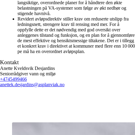
langsiktige, overordnede planer for å håndtere den økte
belastningen på VA-systemer som følge av økt nedbør og
stigende havnivå. ​
Revidert avløpsdirektiv
stiller krav om reduserte utslipp fra
ledningsnett, strengere krav til rensing med mer. For å
oppfylle dette er det nødvendig med god oversikt over
anleggenes tilstand og funksjon, og en plan for å gjennomføre
de mest effektive og hensiktsmessige tiltakene.​ Det er i tillegg
et konkret krav i direktivet at kommuner med flere enn 10 000
pe må ha en overordnet avløpsplan.
Kontakt
Anette Kveldsvik Desjardins
Seniorrådgiver vann og miljø
+4745499466
anettek.desjardins
@asplanviak.no