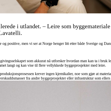
allerede i utlandet. – Leire som byggemateriale
 Lavatelli.
 og positive, men vi ser at Norge henger litt etter både Sverige og Da
 rådgivingsselskapet som akkurat nå utforsker hvordan man kan ta i bruk 
met langt og kan vise til flere vellykkede byggeprosjekter med leire.
produksjonsprosessen krever ingen kjemikalier, noe som gjør at materialet
verskuddsmasser fra andre byggeprosjekter eller infrastruktur som ellers 