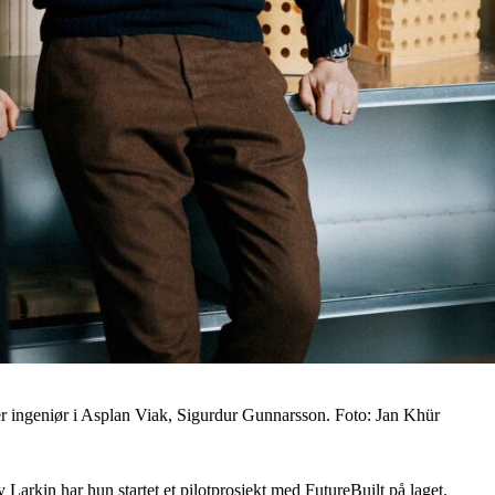
sier ingeniør i Asplan Viak, Sigurdur Gunnarsson. Foto: Jan Khür
arkin har hun startet et pilotprosjekt med FutureBuilt på laget.