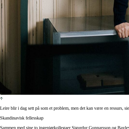
Leire blir i dag sett på som et problem, men det kan være en ressurs, 
Skandinavisk fellesskap
Sammen med sine to ingeniørkollegaer Sigurdur Gunnarsson og Bayley L