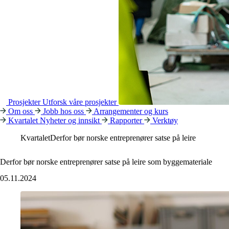
Prosjekter
Utforsk våre prosjekter
Om oss
Jobb hos oss
Arrangementer og kurs
Kvartalet
Nyheter og innsikt
Rapporter
Verktøy
Kvartalet
Derfor bør norske entreprenører satse på leire
Derfor bør norske entreprenører satse på leire som byggemateriale
05.11.2024