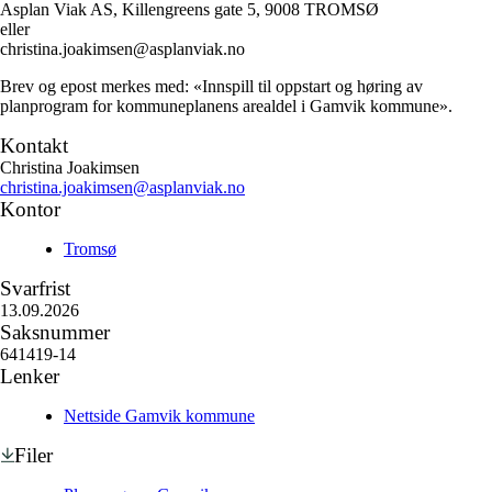
Asplan Viak AS, Killengreens gate 5, 9008 TROMSØ
eller
christina.joakimsen@asplanviak.no
Brev og epost merkes med: «Innspill til oppstart og høring av
planprogram for kommuneplanens arealdel i Gamvik kommune».
Kontakt
Christina Joakimsen
christina.joakimsen@asplanviak.no
Kontor
Tromsø
Svarfrist
13.09.2026
Saksnummer
641419-14
Lenker
Nettside Gamvik kommune
Filer