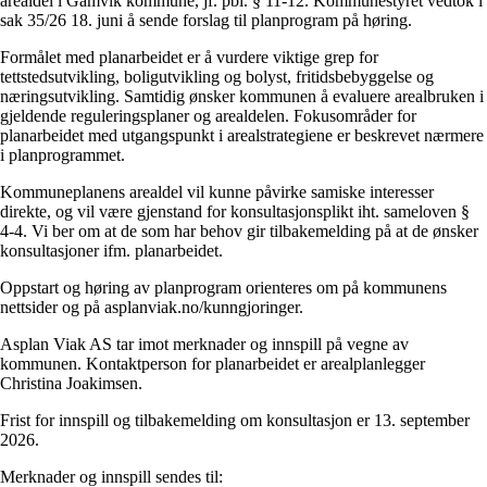
arealdel i Gamvik kommune, jf. pbl. § 11-12. Kommunestyret vedtok i
sak 35/26 18. juni å sende forslag til planprogram på høring.
Formålet med planarbeidet er å vurdere viktige grep for
tettstedsutvikling, boligutvikling og bolyst, fritidsbebyggelse og
næringsutvikling. Samtidig ønsker kommunen å evaluere arealbruken i
gjeldende reguleringsplaner og arealdelen. Fokusområder for
planarbeidet med utgangspunkt i arealstrategiene er beskrevet nærmere
i planprogrammet.
Kommuneplanens arealdel vil kunne påvirke samiske interesser
direkte, og vil være gjenstand for konsultasjonsplikt iht. sameloven §
4-4. Vi ber om at de som har behov gir tilbakemelding på at de ønsker
konsultasjoner ifm. planarbeidet.
Oppstart og høring av planprogram orienteres om på kommunens
nettsider og på asplanviak.no/kunngjoringer.
Asplan Viak AS tar imot merknader og innspill på vegne av
kommunen. Kontaktperson for planarbeidet er arealplanlegger
Christina Joakimsen.
Frist for innspill og tilbakemelding om konsultasjon er 13. september
2026.
Merknader og innspill sendes til: