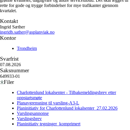
grønne kvaliteter, dagligvare og andre servicetilbud. Det skal legges til
rette for gode og trygge forbindelser for mye trafikanter gjennom
kvartalet.
Kontakt
Ingrid Sæther
ingridb.sather@asplanviak.no
Kontor
Trondheim
Svarfrist
07.08.2026
Saksnummer
649933-01
Filer
Charlottenlund lokalsenter - Tilbakemeldingsbrev etter
oppstartsmøte
Planavgrensning til varsling-A3-L
Planinitiativ for Charlottenlund lokalsenter_27.02.2026
Varslingsannonse
Varslingsbrev
Planinitiativ tegninger_komprimert