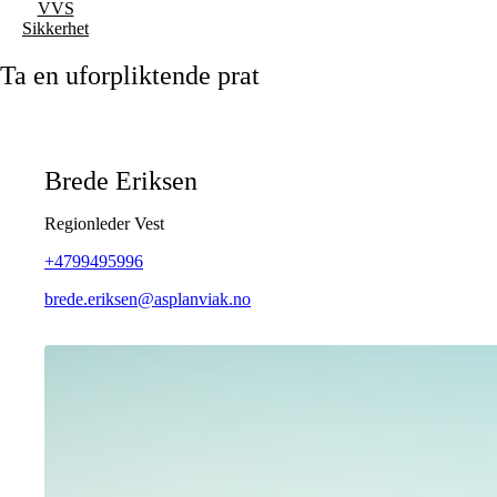
VVS
Sikkerhet
Ta en uforpliktende prat
Brede Eriksen
Regionleder Vest
+4799495996
brede.eriksen@asplanviak.no