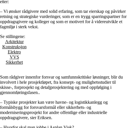
etter:
– Vi ønsker rådgivere med solid erfaring, som tar eierskap og påvirker
retning og strategiske vurderinger, som er en trygg sparringspartner for
oppdragsgivere og kolleger og som er motivert for å videreutvikle et
fagmiljø i sterk vekst.
Se stillingene:
Arkitektur
Konstruksjon
Elektro
VVS
Sikkerhet
Som rådgiver innenfor forsvar og samfunnskritiske løsninger, blir du
involvert i hele prosjektløpet, fra konsept- og mulighetsstudier til
skisse-, forprosjekt og detaljprosjektering og med oppfølging i
gjennomføringsfasen..
– Typiske prosjekter kan være havne- og logistikkanlegg og
formålsbygg for forsvarsformål eller sikkerhets- og
moderniseringsprosjekt for andre offentlige eller industrielle
oppdragsgivere, sier Eriksen.
– Hvorfor skal man jobbe i Asplan Viak?