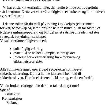
– Vi har et sterkt tverrfaglig miljø, der faglig tyngde og troverdighet
står i sentrum. Dette vet vi at våre rådgivere er stolte av og blir motivert
av, sier Eriksen.
– I denne rollen får du reell påvirkning i nøkkelprosjekter innen
forsvar, beredskap og samfunnskritisk infrastruktur. Du får bidra i et
tydelig samfunnsoppdrag, og blir del av et satsingsområde med stor
strategisk betydning i selskapet.
Vi søker erfarne rådgivere med:
solid faglig erfaring
evne til å se helhet i komplekse prosjekter
interesse for – eller erfaring fra – forsvars- og
sikkerhetsprosjekter
Alle stillingene innebærer arbeid i prosjekter som krever
sikkerhetsklarering. Du må kunne klareres i henhold til
sikkerhetsloven. Har du eksisterende klarering, er det en fordel.
Vil du bruke erfaringen din der den faktisk betyr noe?
Søk nå
Arkitektur
Konstruksjon
Elektro