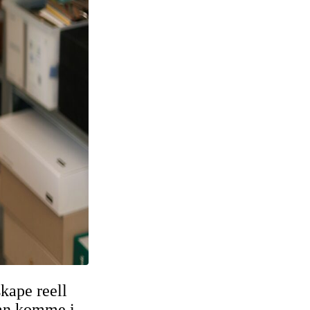
kape reell
 kan komme i