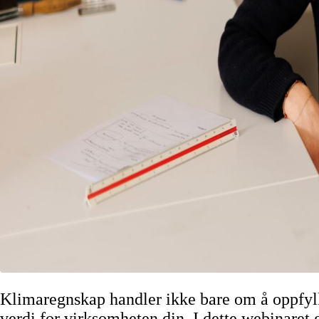
Klimaregnskap handler ikke bare om å oppfylle
verdi for virksomheten din. I dette webinaret