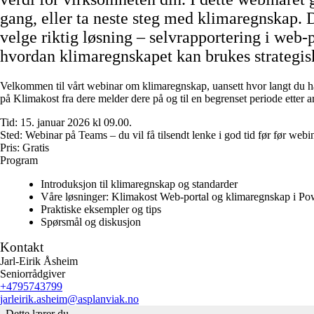
gang, eller ta neste steg med klimaregnskap. 
velge riktig løsning – selvrapportering i web-
hvordan klimaregnskapet kan brukes strategisk
Velkommen til vårt webinar om klimaregnskap, uansett hvor langt du har
på Klimakost fra dere melder dere på og til en begrenset periode etter 
Tid:
15. januar 2026 kl 09.00.
Sted:
Webinar på Teams – du vil få tilsendt lenke i god tid før før webin
Pris:
Gratis
Program
Introduksjon til klimaregnskap og standarder
Våre løsninger: Klimakost Web-portal og klimaregnskap i Po
Praktiske eksempler og tips
Spørsmål og diskusjon
Kontakt
Jarl-Eirik Åsheim
Seniorrådgiver
+4795743799
jarleirik.asheim
@asplanviak.no
Dette lærer du