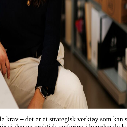
 krav – det er et strategisk verktøy som kan s
 gir vi deg en praktisk innføring i hvordan du