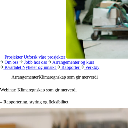
Prosjekter
Utforsk våre prosjekter
Om oss
Jobb hos oss
Arrangementer og kurs
Kvartalet
Nyheter og innsikt
Rapporter
Verktøy
Arrangementer
Klimaregnskap som gir merverdi
Webinar: Klimaregnskap som gir merverdi
– Rapportering, styring og fleksibilitet