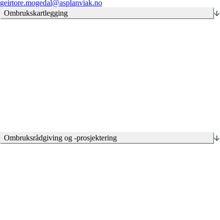
geirtore.mogedal
@asplanviak.no
Ombrukskartlegging
Delio
Ombruksrådgiving og -prosjektering