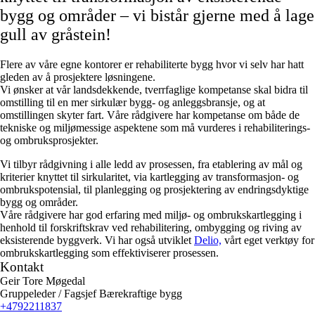
bygg og områder – vi bistår gjerne med å lage
gull av gråstein!
Flere av våre egne kontorer er rehabiliterte bygg hvor vi selv har hatt
gleden av å prosjektere løsningene.
Vi ønsker at vår landsdekkende, tverrfaglige kompetanse skal bidra til
omstilling til en mer sirkulær bygg- og anleggsbransje, og at
omstillingen skyter fart. Våre rådgivere har kompetanse om både de
tekniske og miljømessige aspektene som må vurderes i rehabiliterings-
og ombruksprosjekter.
Vi tilbyr rådgivning i alle ledd av prosessen, fra etablering av mål og
kriterier knyttet til sirkularitet, via kartlegging av transformasjon- og
ombrukspotensial, til planlegging og prosjektering av endringsdyktige
bygg og områder.
Våre rådgivere har god erfaring med miljø- og ombrukskartlegging i
henhold til forskriftskrav ved rehabilitering, ombygging og riving av
eksisterende byggverk. Vi har også utviklet
Delio,
vårt eget verktøy for
ombrukskartlegging som effektiviserer prosessen.
Kontakt
Geir Tore Møgedal
Gruppeleder / Fagsjef Bærekraftige bygg
+4792211837