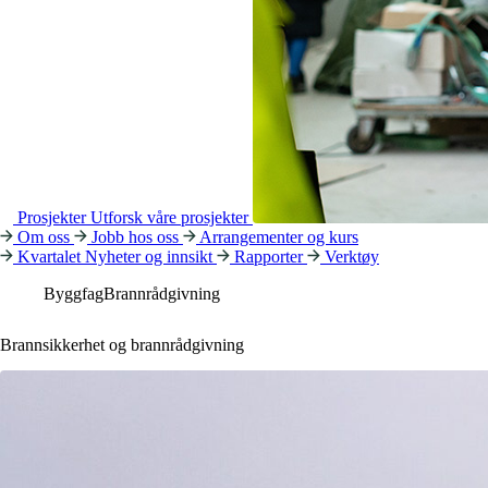
Prosjekter
Utforsk våre prosjekter
Om oss
Jobb hos oss
Arrangementer og kurs
Kvartalet
Nyheter og innsikt
Rapporter
Verktøy
Byggfag
Brannrådgivning
Brannsikkerhet og brannrådgivning