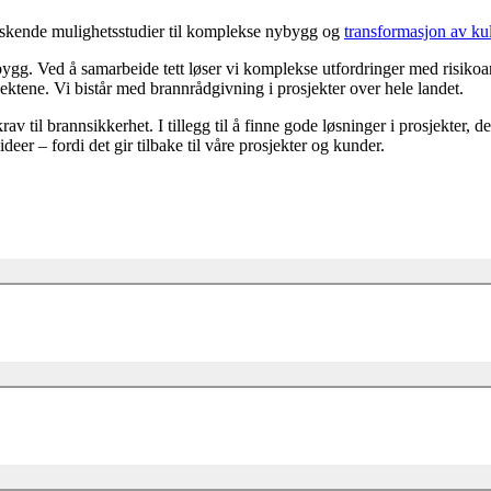
forskende mulighetsstudier til komplekse nybygg og
transformasjon av ku
gg. Ved å samarbeide tett løser vi komplekse utfordringer med risikoana
ektene. Vi bistår med brannrådgivning i prosjekter over hele landet.
v til brannsikkerhet. I tillegg til å finne gode løsninger i prosjekter, d
eer – fordi det gir tilbake til våre prosjekter og kunder.