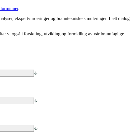
lturminner
.
lyser, ekspertvurderinger og branntekniske simuleringer. I tett dialog
eltar vi også i forskning, utvikling og formidling av vår brannfaglige
BREEAM