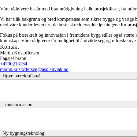
Våre rådgivere bistår med brannrådgivning i alle prosjektfaser, fra ut
Vi har ulik bakgrunn og bred kompetanse som sikrer trygge og varige by
med våre kunder leverer vi de beste skreddersydde løsningene for prosj
Fokus på bærekraft og innovasjon i fremtidens bygg stiller også større kra
kunnskap. Våre rådgivere får mulighet til å utvikle seg og utforske nye id
Kontakt
Martin Kristoffersen
Fagsjef brann
+4790213164
martin.kristoffersen
@asplanviak.no
Høye bærekraftsmål
Transformasjon
Ny bygningsteknologi