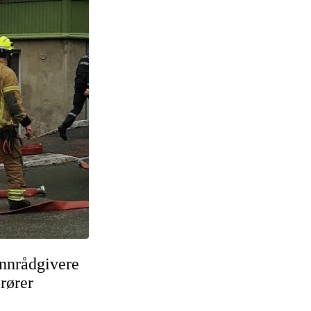
annrådgivere
rører