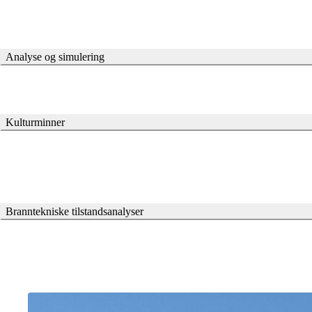
Analyse og simulering
Kulturminner
Les mer om hvordan vi kan hjelpe med brannsikring av verneverdig tr
Branntekniske tilstandsanalyser