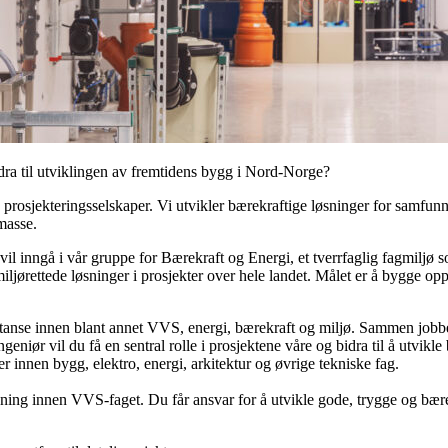
bidra til utviklingen av fremtidens bygg i Nord-Norge?
 prosjekteringsselskaper. Vi utvikler bærekraftige løsninger for samfun
masse.
 vil inngå i vår gruppe for Bærekraft og Energi, et tverrfaglig fagmiljø
miljørettede løsninger i prosjekter over hele landet. Målet er å bygge 
tanse innen blant annet VVS, energi, bærekraft og miljø. Sammen jobb
niør vil du få en sentral rolle i prosjektene våre og bidra til å utvikle
er innen bygg, elektro, energi, arkitektur og øvrige tekniske fag.
ivning innen VVS-faget. Du får ansvar for å utvikle gode, trygge og bære