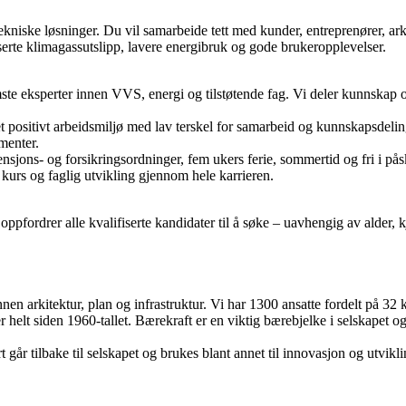
kniske løsninger. Du vil samarbeide tett med kunder, entreprenører, ark
userte klimagassutslipp, lavere energibruk og gode brukeropplevelser.
mste eksperter innen VVS, energi og tilstøtende fag. Vi deler kunnskap 
et positivt arbeidsmiljø med lav terskel for samarbeid og kunnskapsdeli
menter.
nsjons- og forsikringsordninger, fem ukers ferie, sommertid og fri i på
 kurs og faglig utvikling gjennom hele karrieren.
 oppfordrer alle kvalifiserte kandidater til å søke – uavhengig av alder,
en arkitektur, plan og infrastruktur. Vi har 1300 ansatte fordelt på 32 
elt siden 1960-tallet. Bærekraft er en viktig bærebjelke i selskapet og
 går tilbake til selskapet og brukes blant annet til innovasjon og utvikl