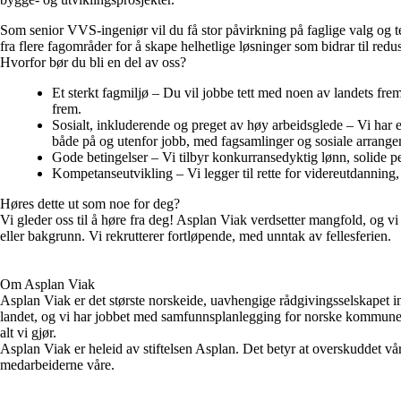
Som senior VVS-ingeniør vil du få stor påvirkning på faglige valg og te
fra flere fagområder for å skape helhetlige løsninger som bidrar til red
Hvorfor bør du bli en del av oss?
Et sterkt fagmiljø – Du vil jobbe tett med noen av landets fre
frem.
Sosialt, inkluderende og preget av høy arbeidsglede – Vi har 
både på og utenfor jobb, med fagsamlinger og sosiale arrange
Gode betingelser – Vi tilbyr konkurransedyktig lønn, solide pe
Kompetanseutvikling – Vi legger til rette for videreutdanning,
Høres dette ut som noe for deg?
Vi gleder oss til å høre fra deg! Asplan Viak verdsetter mangfold, og vi
eller bakgrunn. Vi rekrutterer fortløpende, med unntak av fellesferien.
Om Asplan Viak
Asplan Viak er det største norskeide, uavhengige rådgivingsselskapet inn
landet, og vi har jobbet med samfunnsplanlegging for norske kommuner h
alt vi gjør.
Asplan Viak er heleid av stiftelsen Asplan. Det betyr at overskuddet vårt
medarbeiderne våre.