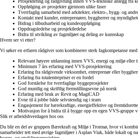
Prosjektering og rådgivning innen VVS-tekniske anlegg fra kon
Oppfølging av prosjekter gjennom ulike faser
Tverrfaglig samarbeid med arkitekter, elektro-, bygg- og andr
Kontakt med kunder, entreprenører, byggherrer og myndighet
Bidrag i tilbudsarbeid og kundeoppfølging
Oppdragsledelse og prosjektledelse
Bidra til utvikling av fagmiljøet og deling av kunnskap
Hvem ser vi etter?
Vi søker en erfaren rådgiver som kombinerer sterk fagkompetanse med g
Relevant høyere utdanning innen VVS, energi og miljø eller t
Minimum 7 års erfaring med VVS-prosjektering
Erfaring fra rådgivende virksomhet, entreprenør eller byggher
Erfaring fra totalentrepriser er en fordel
God forståelse for tverrfaglige byggeprosjekter
God muntlig og skriftlig fremstillingsevne på norsk
Erfaring med bruk av Revit og MagiCAD
Evne til å jobbe både selvstendig og i team
Engasjement for bærekraftige, energieffektive og fremtidsrett
Motivasjon for å bidra til å bygge opp en egen VVS-gruppe v
Slik er arbeidshverdagen hos oss
Du blir en del av gruppen Bærekraft og Miljø i Tromsø, hvor vi kombin
samarbeider tett med øvrige fagmiljøer i Asplan Viak, både lokalt og na
bygge- og utviklingsprosjekter.