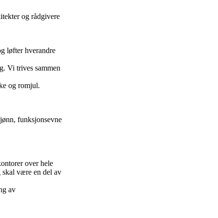
itekter og rådgivere
og løfter hverandre
ng. Vi trives sammen
ske og romjul.
 kjønn, funksjonsevne
kontorer over hele
 skal være en del av
ing av