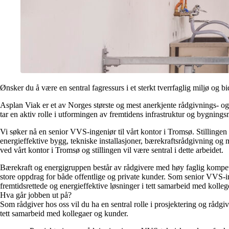
Ønsker du å være en sentral fagressurs i et sterkt tverrfaglig miljø og 
Asplan Viak er et av Norges største og mest anerkjente rådgivnings- og
tar en aktiv rolle i utformingen av fremtidens infrastruktur og bygnings
Vi søker nå en senior VVS-ingeniør til vårt kontor i Tromsø. Stillingen
energieffektive bygg, tekniske installasjoner, bærekraftsrådgivning og 
ved vårt kontor i Tromsø og stillingen vil være sentral i dette arbeidet.
Bærekraft og energigruppen består av rådgivere med høy faglig kompe
store oppdrag for både offentlige og private kunder. Som senior VVS-inge
fremtidsrettede og energieffektive løsninger i tett samarbeid med kolleg
Hva går jobben ut på?
Som rådgiver hos oss vil du ha en sentral rolle i prosjektering og rådg
tett samarbeid med kollegaer og kunder.