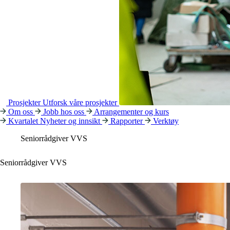
Prosjekter
Utforsk våre prosjekter
Om oss
Jobb hos oss
Arrangementer og kurs
Kvartalet
Nyheter og innsikt
Rapporter
Verktøy
Seniorrådgiver VVS
Seniorrådgiver VVS