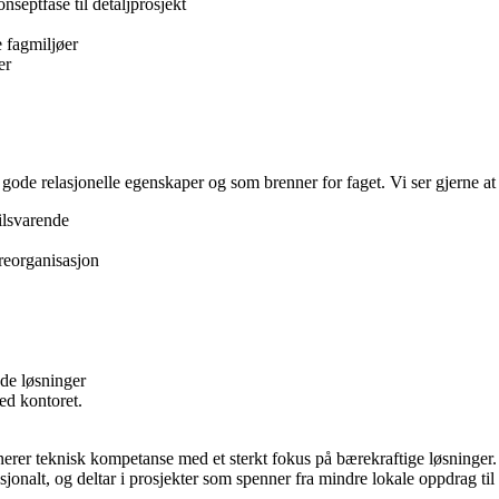
septfase til detaljprosjekt
e fagmiljøer
er
ode relasjonelle egenskaper og som brenner for faget. Vi ser gjerne at
ilsvarende
reorganisasjon
ede løsninger
ed kontoret.
erer teknisk kompetanse med et sterkt fokus på bærekraftige løsninger
sjonalt, og deltar i prosjekter som spenner fra mindre lokale oppdrag ti