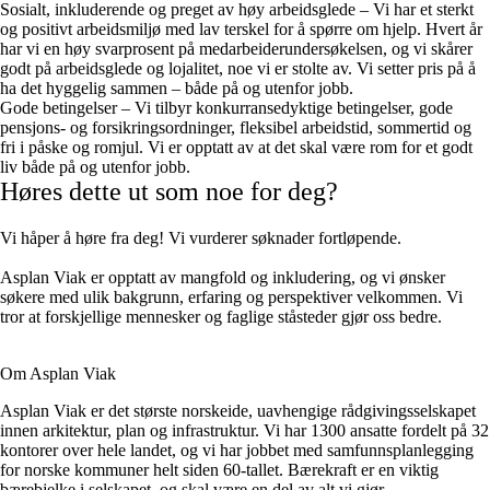
Sosialt, inkluderende og preget av høy arbeidsglede – Vi har et sterkt
og positivt arbeidsmiljø med lav terskel for å spørre om hjelp. Hvert år
har vi en høy svarprosent på medarbeiderundersøkelsen, og vi skårer
godt på arbeidsglede og lojalitet, noe vi er stolte av. Vi setter pris på å
ha det hyggelig sammen – både på og utenfor jobb.
Gode betingelser – Vi tilbyr konkurransedyktige betingelser, gode
pensjons- og forsikringsordninger, fleksibel arbeidstid, sommertid og
fri i påske og romjul. Vi er opptatt av at det skal være rom for et godt
liv både på og utenfor jobb.
Høres dette ut som noe for deg?
Vi håper å høre fra deg! Vi vurderer søknader fortløpende.
Asplan Viak er opptatt av mangfold og inkludering, og vi ønsker
søkere med ulik bakgrunn, erfaring og perspektiver velkommen. Vi
tror at forskjellige mennesker og faglige ståsteder gjør oss bedre.
Om Asplan Viak
Asplan Viak er det største norskeide, uavhengige rådgivingsselskapet
innen arkitektur, plan og infrastruktur. Vi har 1300 ansatte fordelt på 32
kontorer over hele landet, og vi har jobbet med samfunnsplanlegging
for norske kommuner helt siden 60-tallet. Bærekraft er en viktig
bærebjelke i selskapet, og skal være en del av alt vi gjør.