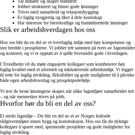
Tar initiativ og skaper framdrift
Jobber strukturert og finner gode løsninger
Trives med samarbeid og relasjonsbygging
Er faglig nysgjerrig og liker å dele kunnskap
Har interesse for bærekraftige og framtidsrettede løsninger
Slik er arbeidshverdagen hos oss
Hos oss blir du en del av et tverrfaglig miljø med høy kompetanse og
stor bredde i prosjektene. Vi jobber tett sammen på tvers av fagområder
og kontorer, og vi er opptatt av å spille hverandre gode i hverdagen.
I Trondheim vil du møte engasjerte kollegaer som kombinerer høy
faglig kvalitet med et uformelt og inkluderende arbeidsmiljø. Vi legger
til rette for faglig utvikling, fleksibilitet og gode muligheter til å påvirke
både egen arbeidshverdag og prosjektportefølje.
Vi tror de beste løsningene skapes når ulike fagmiljøer samarbeider tett
– og når mennesker trives på jobb.
Hvorfor bør du bli en del av oss?
Et sterkt fagmiljø – Du blir en del av et av Norges ledende
rådgivermiljøer innen bygg og konstruksjon. Hos oss får du dyktige
kollegaer å sparre med, spennende prosjekter og gode muligheter for
faglig utvikling.