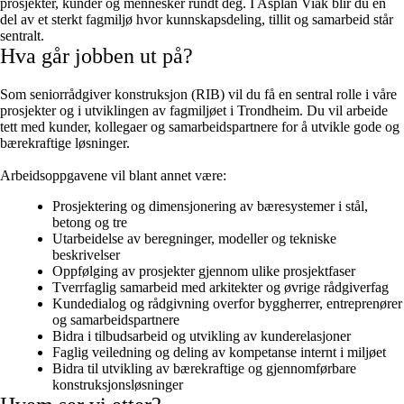
prosjekter, kunder og mennesker rundt deg. I Asplan Viak blir du en
del av et sterkt fagmiljø hvor kunnskapsdeling, tillit og samarbeid står
sentralt.
Hva går jobben ut på?
Som seniorrådgiver konstruksjon (RIB) vil du få en sentral rolle i våre
prosjekter og i utviklingen av fagmiljøet i Trondheim. Du vil arbeide
tett med kunder, kollegaer og samarbeidspartnere for å utvikle gode og
bærekraftige løsninger.
Arbeidsoppgavene vil blant annet være:
Prosjektering og dimensjonering av bæresystemer i stål,
betong og tre
Utarbeidelse av beregninger, modeller og tekniske
beskrivelser
Oppfølging av prosjekter gjennom ulike prosjektfaser
Tverrfaglig samarbeid med arkitekter og øvrige rådgiverfag
Kundedialog og rådgivning overfor byggherrer, entreprenører
og samarbeidspartnere
Bidra i tilbudsarbeid og utvikling av kunderelasjoner
Faglig veiledning og deling av kompetanse internt i miljøet
Bidra til utvikling av bærekraftige og gjennomførbare
konstruksjonsløsninger