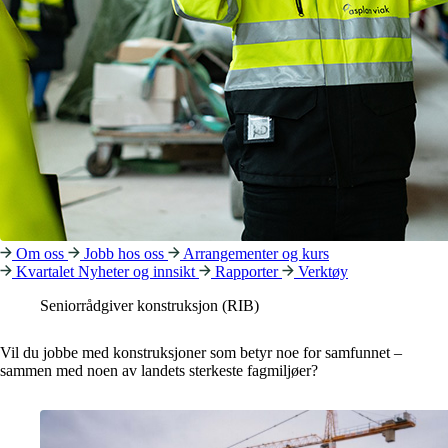
Om oss
Jobb hos oss
Arrangementer og kurs
Kvartalet
Nyheter og innsikt
Rapporter
Verktøy
Seniorrådgiver konstruksjon (RIB)
Vil du jobbe med konstruksjoner som betyr noe for samfunnet –
sammen med noen av landets sterkeste fagmiljøer?