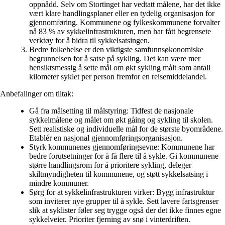
oppnådd. Selv om Stortinget har vedtatt målene, har det ikke
vært klare handlingsplaner eller en tydelig organisasjon for
gjennomføring. Kommunene og fylkeskommunene forvalter
nå 83 % av sykkelinfrastrukturen, men har fått begrensete
verktøy for å bidra til sykkelsatsingen.
Bedre folkehelse
er den viktigste samfunnsøkonomiske
begrunnelsen for å satse på sykling. Det kan være mer
hensiktsmessig å sette mål om økt sykling målt som antall
kilometer syklet per person fremfor en reisemiddelandel.
Anbefalinger om tiltak:
Gå fra målsetting til målstyring
: Tidfest de nasjonale
sykkelmålene og målet om økt gåing og sykling til skolen.
Sett realistiske og individuelle mål for de største byområdene.
Etablér en nasjonal gjennomføringsorganisasjon.
Styrk kommunenes gjennomføringsevne
: Kommunene har
bedre forutsetninger for å få flere til å sykle. Gi kommunene
større handlingsrom for å prioritere sykling, deleger
skiltmyndigheten til kommunene, og støtt sykkelsatsing i
mindre kommuner.
Sørg for at sykkelinfrastrukturen virker
: Bygg infrastruktur
som inviterer nye grupper til å sykle. Sett lavere fartsgrenser
slik at syklister føler seg trygge også der det ikke finnes egne
sykkelveier. Prioriter fjerning av snø i vinterdriften.