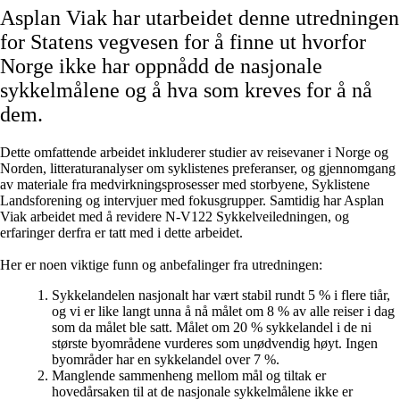
Asplan Viak har utarbeidet denne utredningen
for Statens vegvesen for å finne ut hvorfor
Norge ikke har oppnådd de nasjonale
sykkelmålene og å hva som kreves for å nå
dem.
Dette omfattende arbeidet inkluderer studier av reisevaner i Norge og
Norden, litteraturanalyser om syklistenes preferanser, og gjennomgang
av materiale fra medvirkningsprosesser med storbyene, Syklistene
Landsforening og intervjuer med fokusgrupper. Samtidig har Asplan
Viak arbeidet med å revidere N-V122 Sykkelveiledningen, og
erfaringer derfra er tatt med i dette arbeidet.
Her er noen viktige funn og anbefalinger fra utredningen:
Sykkelandelen nasjonalt
har vært stabil rundt 5 % i flere tiår,
og vi er like langt unna å nå målet om 8 % av alle reiser i dag
som da målet ble satt. Målet om 20 % sykkelandel i de ni
største byområdene vurderes som unødvendig høyt. Ingen
byområder har en sykkelandel over 7 %.
Manglende sammenheng mellom mål og tiltak
er
hovedårsaken til at de nasjonale sykkelmålene ikke er