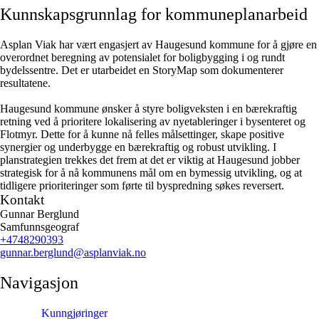
Kunnskapsgrunnlag for kommuneplanarbeid
Asplan Viak har vært engasjert av Haugesund kommune for å gjøre en
overordnet beregning av potensialet for boligbygging i og rundt
bydelssentre. Det er utarbeidet en StoryMap som dokumenterer
resultatene.
Haugesund kommune ønsker å styre boligveksten i en bærekraftig
retning ved å prioritere lokalisering av nyetableringer i bysenteret og
Flotmyr. Dette for å kunne nå felles målsettinger, skape positive
synergier og underbygge en bærekraftig og robust utvikling. I
planstrategien trekkes det frem at det er viktig at Haugesund jobber
strategisk for å nå kommunens mål om en bymessig utvikling, og at
tidligere prioriteringer som førte til byspredning søkes reversert.
Kontakt
Gunnar Berglund
Samfunnsgeograf
+4748290393
gunnar.berglund
@asplanviak.no
Navigasjon
Kunngjøringer