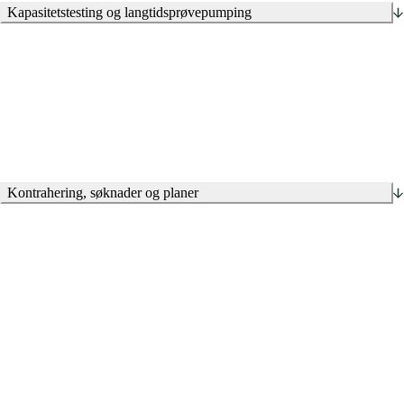
Kapasitetstesting og langtidsprøvepumping
Kontrahering, søknader og planer
Søknad om konsesjon til NVE for godkjenning av uttak av
grunnvann
Detaljplan for miljø- og landskap
Søknad om plangodkjenning av nytt vannforsyningssystem til
Mattilsynet
ROS-analyse grunnvannsanlegg