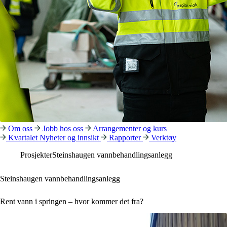
Om oss
Jobb hos oss
Arrangementer og kurs
Kvartalet
Nyheter og innsikt
Rapporter
Verktøy
Prosjekter
Steinshaugen vannbehandlingsanlegg
Steinshaugen vannbehandlingsanlegg
Rent vann i springen – hvor kommer det fra?