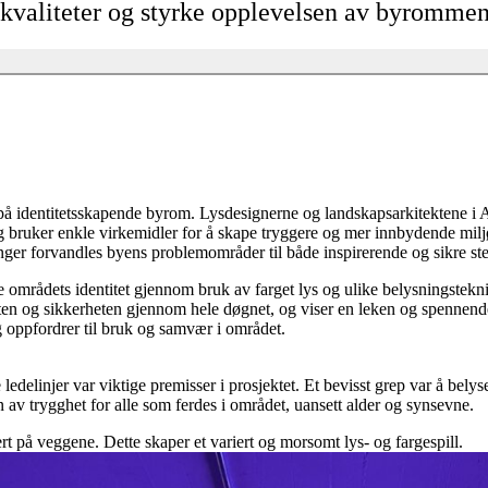
 kvaliteter og styrke opplevelsen av byromme
identitetsskapende byrom. Lysdesignerne og landskapsarkitektene i Asp
3 og bruker enkle virkemidler for å skape tryggere og mer innbydende mi
ger forvandles byens problemområder til både inspirerende og sikre ste
ke områdets identitet gjennom bruk av farget lys og ulike belysningstek
ggheten og sikkerheten gjennom hele døgnet, og viser en leken og spenne
 oppfordrer til bruk og samvær i området.
 ledelinjer var viktige premisser i prosjektet. Et bevisst grep var å bel
n av trygghet for alle som ferdes i området, uansett alder og synsevne.
t på veggene. Dette skaper et variert og morsomt lys- og fargespill.