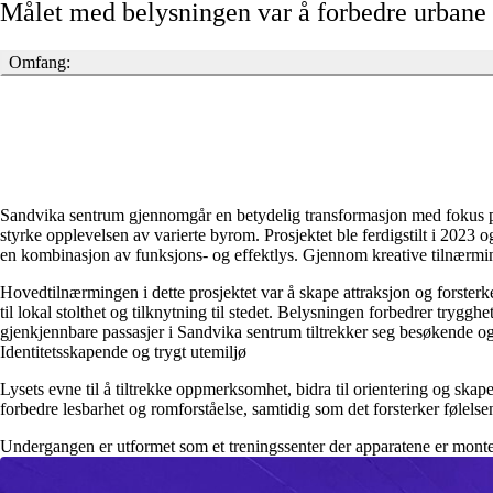
Målet med belysningen var å forbedre urbane
Omfang:
Faser: Skiseprosjekt – Detaljering- Ferdigstillelse
Tidsperiode: 2020-2023
Eier av prosjektet: Bærum kommune
Sandvika sentrum gjennomgår en betydelig transformasjon med fokus på 
styrke opplevelsen av varierte byrom. Prosjektet ble ferdigstilt i 202
en kombinasjon av funksjons- og effektlys. Gjennom kreative tilnærmin
Hovedtilnærmingen i dette prosjektet var å skape attraksjon og forster
til lokal stolthet og tilknytning til stedet. Belysningen forbedrer try
gjenkjennbare passasjer i Sandvika sentrum tiltrekker seg besøkende og
Identitetsskapende og trygt utemiljø
Lysets evne til å tiltrekke oppmerksomhet, bidra til orientering og skape
forbedre lesbarhet og romforståelse, samtidig som det forsterker følelse
Undergangen er utformet som et treningssenter der apparatene er monter