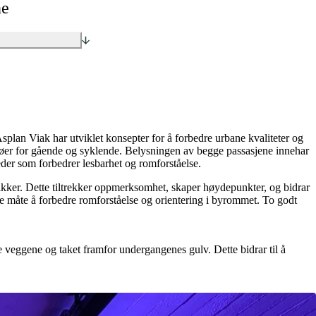
ne
lan Viak har utviklet konsepter for å forbedre urbane kvaliteter og
ljøer for gående og syklende. Belysningen av begge passasjene innehar
der som forbedrer lesbarhet og romforståelse.
nikker. Dette tiltrekker oppmerksomhet, skaper høydepunkter, og bidrar
nde måte å forbedre romforståelse og orientering i byrommet. To godt
yse veggene og taket framfor undergangenes gulv. Dette bidrar til å