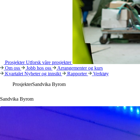
Prosjekter
Utforsk våre prosjekter
Om oss
Jobb hos oss
Arrangementer og kurs
Kvartalet
Nyheter og innsikt
Rapporter
Verktøy
Prosjekter
Sandvika Byrom
Sandvika Byrom