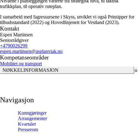
Nivåene i planleggingen varierte fra strategisk nivå, til taktisk
trafikkplan, til operativ ruteplan.
I samarbeid med fagressursene i Skyss, utviklet vi også Prinsipper for
tilbudsstandard (2022) og Hovedlinjenett for Vestland (2023).
Kontakt
Espen Martinsen
Seniorrådgiver
+4790026299
espen.martinsen
@asplanviak.no
Kompetanseområder
Mobilitet og transport
NØKKELINFORMASJON
Navigasjon
Kunngjøringer
Arrangementer
Kvartalet
Presserom