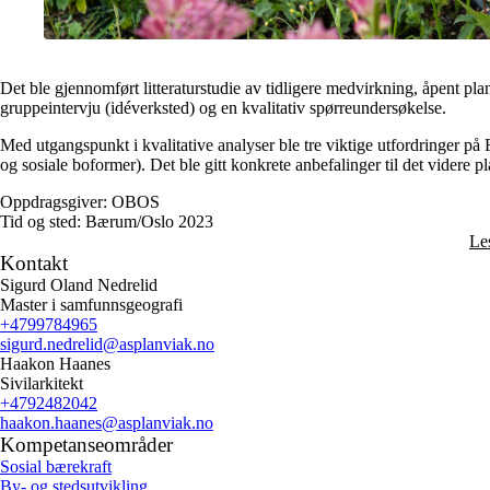
Det ble gjennomført litteraturstudie av tidligere medvirkning, åpent pla
gruppeintervju (idéverksted) og en kvalitativ spørreundersøkelse.
Med utgangspunkt i kvalitative analyser ble tre viktige utfordringer p
og sosiale boformer). Det ble gitt konkrete anbefalinger til det videre p
Oppdragsgiver:
OBOS
Tid og sted:
Bærum/Oslo 2023
Le
Kontakt
Sigurd Oland Nedrelid
Master i samfunnsgeografi
+4799784965
sigurd.nedrelid
@asplanviak.no
Haakon Haanes
Sivilarkitekt
+4792482042
haakon.haanes
@asplanviak.no
Kompetanseområder
Sosial bærekraft
By- og stedsutvikling