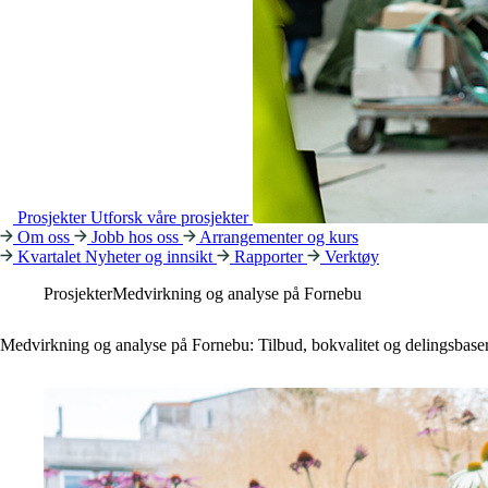
Prosjekter
Utforsk våre prosjekter
Om oss
Jobb hos oss
Arrangementer og kurs
Kvartalet
Nyheter og innsikt
Rapporter
Verktøy
Prosjekter
Medvirkning og analyse på Fornebu
Medvirkning og analyse på Fornebu: Tilbud, bokvalitet og delingsbase