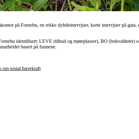
nkontor på Fornebu, en rekke dybdeintervjuer, korte intervjuer på gata, e
å Fornebu identifisert: LEVE (tilbud og møteplasser), BO (bokvaliteter)
lanarbeidet basert på funnene.
s om sosial bærekraft