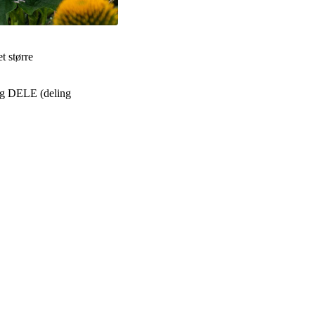
t større
 og DELE (deling