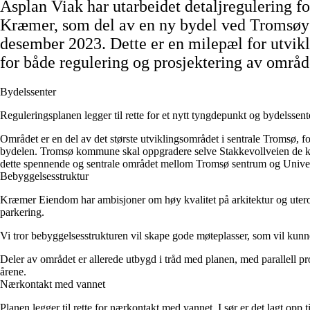
Asplan Viak har utarbeidet detaljregulering f
Kræmer, som del av en ny bydel ved Tromsøys
desember 2023. Dette er en milepæl for utvikli
for både regulering og prosjektering av områd
Bydelssenter
Reguleringsplanen legger til rette for et nytt tyngdepunkt og bydelsse
Området er en del av det største utviklingsområdet i sentrale Troms
bydelen. Tromsø kommune skal oppgradere selve Stakkevollveien de komme
dette spennende og sentrale området mellom Tromsø sentrum og Univers
Bebyggelsesstruktur
Kræmer Eiendom har ambisjoner om høy kvalitet på arkitektur og uterom.
parkering.
Vi tror bebyggelsesstrukturen vil skape gode møteplasser, som vil kunne b
Deler av området er allerede utbygd i tråd med planen, med parallell pr
årene.
Nærkontakt med vannet
Planen legger til rette for nærkontakt med vannet. I sør er det lagt opp