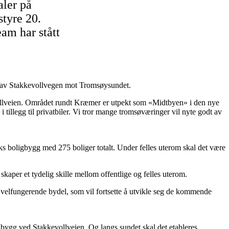
aler på
tyre 20.
eam har stått
en av Stakkevollvegen mot Tromsøysundet.
ollveien. Området rundt Kræmer er utpekt som «Midtbyen» i den nye
llegg til privatbiler. Vi tror mange tromsøværinger vil nyte godt av
ks boligbygg med 275 boliger totalt. Under felles uterom skal det være
skaper et tydelig skille mellom offentlige og felles uterom.
, velfungerende bydel, som vil fortsette å utvikle seg de kommende
tt bygg ved Stakkevollveien. Og langs sundet skal det etableres