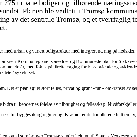
or 275 urbane boliger og tilhørende næringsare
undet. Planen ble vedtatt i Tromsø kommunes
ng av det sentrale Tromsø, og et tverrfaglig t
et.
nter med urban og variert boligstruktur med integrert næring på nedsid
ø, forankret i Kommuneplanens arealdel og Kommunedelplan for Stakkev
nde år, med fokus på tilrettelegging for buss, gående og syklende i ti
itetet/ sykehuset.
 Det er planlagt et stort felles, privat og grønt «tun» omkranset av se
idra til beboernes følelse av tilhørighet og fellesskap. Nivåforskjeller 
osess for byggesak og regulering. Kræmer er derfor allerede blitt en ny
 til en kanal som bringer Tromsøysundet helt inn til Statens Vegvesen si