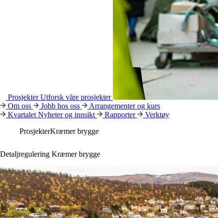
Prosjekter
Utforsk våre prosjekter
Om oss
Jobb hos oss
Arrangementer og kurs
Kvartalet
Nyheter og innsikt
Rapporter
Verktøy
Prosjekter
Kræmer brygge
Detaljregulering Kræmer brygge