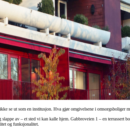
kke se ut som en institusjon. Hva gjør omgivelsene i omsorgsboliger 
 slappe av – et sted vi kan kalle hjem. Gabbroveien 1 – en terrassert bol
tet og funksjonalitet.