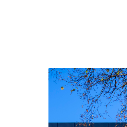
Leveranse: Fra skisseprosjekt til ferdig bygning
Oppdragsgiver: Bærum Kommune
Tidsrom: 2018 – 2020
Totale kostnader: 40 000 000 kr
Fag fra AV: ARK og IARK