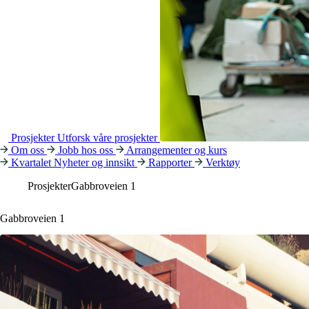
Prosjekter
Utforsk våre prosjekter
Om oss
Jobb hos oss
Arrangementer og kurs
Kvartalet
Nyheter og innsikt
Rapporter
Verktøy
Prosjekter
Gabbroveien 1
Gabbroveien 1