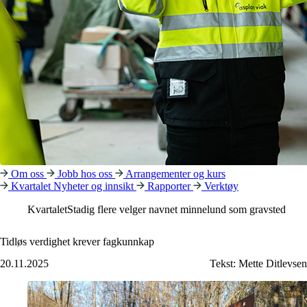
Om oss
Jobb hos oss
Arrangementer og kurs
Kvartalet
Nyheter og innsikt
Rapporter
Verktøy
Kvartalet
Stadig flere velger navnet minnelund som gravsted
Tidløs verdighet krever fagkunnkap
20.11.2025
Tekst:
Mette Ditlevsen