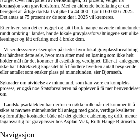
Norge. Over halvparten av befolkningen, 51 prosent, velger nå
kremasjon som gravferdsform. Med en aldrende befolkning er det
beregnet at årlige dødsfall vil øke fra 44 000 i fjor til 60 000 i 2025.
Det antas at 75 prosent av de som dør i 2025 vil kremeres.
Etter hvert som det er bygget og tatt i bruk mange navnete minnelunder
rundt omkring i landet, har de lokale gravplassforvaltningene sett ulike
løsninger og fått erfaring med å bruke dem.
– Vi ser dessverre eksempler på steder hvor lokal gravplassforvaltning
har håndtert dette selv, hvor man sitter med en løsning som ikke helt
holder mål når det kommer til estetikk og verdighet. Eller at anleggene
ikke har tilstrekkelig kapasitet til å håndtere hverken antall besøkende
eller antallet som ønsker plass på minnelunden, sier Bjørnseth.
Søknader om utvidelse av minnelund, som kan være en kompleks
prosess, er også noe Statsforvalteren nå opplever å få mer henvendelser
om.
– Landskapsarkitekten har derfor en nøkkelrolle når det kommer til å
sikre at navnete minnelunder bli anlegg med gode, verdige kvaliteter
og fornuftige kostnader både når det gjelder etablering og drift, mener
fagansvarlig for gravplasser hos Asplan Viak, Ruth Hauge Bjørnseth.
Navigasjon