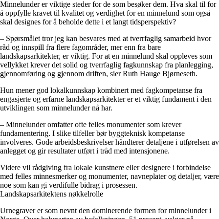
Minnelunder er viktige steder for de som besøker dem. Hva skal til for
å oppfylle kravet til kvalitet og verdighet for en minnelund som også
skal designes for å beholde dette i et langt tidsperspektiv?
– Spørsmålet tror jeg kan besvares med at tverrfaglig samarbeid hvor
råd og innspill fra flere fagområder, mer enn fra bare
landskapsarkitekter, er viktig. For at en minnelund skal oppleves som
vellykket krever det solid og tverrfaglig fagkunnskap fra planlegging,
gjennomføring og gjennom driften, sier Ruth Hauge Bjørneseth.
Hun mener god lokalkunnskap kombinert med fagkompetanse fra
engasjerte og erfarne landskapsarkitekter er et viktig fundament i den
utviklingen som minnelunder nå har.
– Minnelunder omfatter ofte felles monumenter som krever
fundamentering. I slike tilfeller bør byggteknisk kompetanse
involveres. Gode arbeidsbeskrivelser håndterer detaljene i utførelsen av
anlegget og gir resultater utført i tråd med intensjonene.
Videre vil rådgiving fra lokale kunstnere eller designere i forbindelse
med felles minnesmerker og monumenter, navneplater og detaljer, være
noe som kan gi verdifulle bidrag i prosessen.
Landskapsarkitektens nøkkelrolle
Urnegraver er som nevnt den dominerende formen for minnelunder i