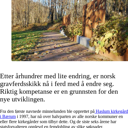
Etter århundrer med lite endring, er norsk
gravferdsskikk nå i ferd med å endre seg.
Riktig kompetanse er en grunnsten for den
nye utviklingen.
Fra den første navnede minnelunden ble opprettet på
Haslum kirkegård
i Bærum
i 1997, har nå over halvparten av alle norske kommuner en
eller flere kirkegårder som tilbyr dette. Og de siste seks årene har
statsforvalteren opplevd en femdobling av slike søknader.