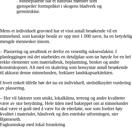
. Minneplatene har et naturlikt mønster som
gjenspeiler formspråket i skogens bladverk og
grenstruktur.
Mens et individuelt gravsted har et visst antall besøkende vil en
minnelund, som kanskje består av opp mot 1 000 navn, ha en betydelig
mengde mennesker innom.
– Plassering og arealbruk er derfor en vesentlig suksessfaktor. I
planleggingen må det utarbeides en detaljplan som tar høyde for en hel
rekke elementer som materialbruk, beplantning, benker og andre
konstruksjoner. Alt med en skalering som hensyntar antall besøkende
til akkurat denne minnelunden, forklarer landskapsarkitekten.
I hvert enkelt tilfelle bør det tas en individuell, stedstilknyttet vurdering
av plassering.
– Her vil faktorer som utsikt, lokalklima, terreng og andre kvaliteter
være av stor betydning. Hele tiden med bakteppet om at minnelunder
skal være et godt sted å være for de etterlatte, noe som fordrer høy
kvalitet i materialer, håndverk og den estetiske utformingen, sier
Bjørneseth.
Fagkunnskap med lokal forankring