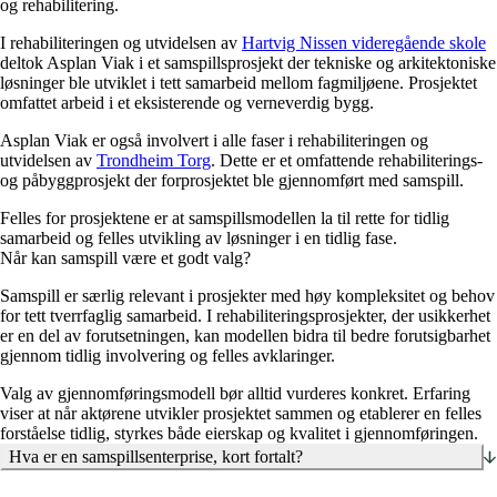
og rehabilitering.
I rehabiliteringen og utvidelsen av
Hartvig Nissen videregående skole
deltok Asplan Viak i et samspillsprosjekt der tekniske og arkitektoniske
løsninger ble utviklet i tett samarbeid mellom fagmiljøene. Prosjektet
omfattet arbeid i et eksisterende og verneverdig bygg.
Asplan Viak er også involvert i alle faser i rehabiliteringen og
utvidelsen av
Trondheim Torg
. Dette er et omfattende rehabiliterings-
og påbyggprosjekt der forprosjektet ble gjennomført med samspill.
Felles for prosjektene er at samspillsmodellen la til rette for tidlig
samarbeid og felles utvikling av løsninger i en tidlig fase.
Når kan samspill være et godt valg?
Samspill er særlig relevant i prosjekter med høy kompleksitet og behov
for tett tverrfaglig samarbeid. I rehabiliteringsprosjekter, der usikkerhet
er en del av forutsetningen, kan modellen bidra til bedre forutsigbarhet
gjennom tidlig involvering og felles avklaringer.
Valg av gjennomføringsmodell bør alltid vurderes konkret. Erfaring
viser at når aktørene utvikler prosjektet sammen og etablerer en felles
forståelse tidlig, styrkes både eierskap og kvalitet i gjennomføringen.
Hva er en samspillsenterprise, kort fortalt?