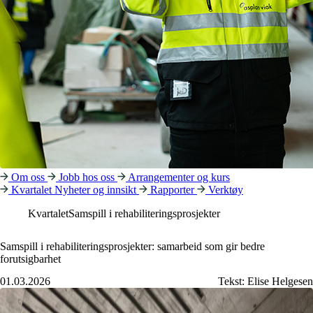
Om oss
Jobb hos oss
Arrangementer og kurs
Kvartalet
Nyheter og innsikt
Rapporter
Verktøy
Kvartalet
Samspill i rehabiliteringsprosjekter
Samspill i rehabiliteringsprosjekter: samarbeid som gir bedre
forutsigbarhet
01.03.2026
Tekst:
Elise Helgesen