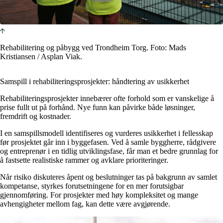
Rehabilitering og påbygg ved Trondheim Torg. Foto: Mads
Kristiansen / Asplan Viak.
Samspill i rehabiliteringsprosjekter: håndtering av usikkerhet
Rehabiliteringsprosjekter innebærer ofte forhold som er vanskelige å
prise fullt ut på forhånd. Nye funn kan påvirke både løsninger,
fremdrift og kostnader.
I en samspillsmodell identifiseres og vurderes usikkerhet i fellesskap
før prosjektet går inn i byggefasen. Ved å samle byggherre, rådgivere
og entreprenør i en tidlig utviklingsfase, får man et bedre grunnlag for
å fastsette realistiske rammer og avklare prioriteringer.
Når risiko diskuteres åpent og beslutninger tas på bakgrunn av samlet
kompetanse, styrkes forutsetningene for en mer forutsigbar
gjennomføring. For prosjekter med høy kompleksitet og mange
avhengigheter mellom fag, kan dette være avgjørende.