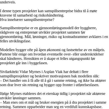
underveis.
I denne typen prosjekter kan samspillsentreprise bidra til å møte
kravene til samarbeid og risikohåndtering.
Hva innebærer samspillsentreprise?
Samspillsentreprise er en gjennomføringsmodell der byggherre,
rådgivere og entreprenør utvikler prosjektet sammen før
gjennomføring. Mål, løsninger, risiko og kostnadsrammer avklares i en
felles utviklingsfase.
Modellen bygger ofte på åpen økonomi og fastsettelse av en målpris.
Partene blir enige om hvordan eventuelle over- eller underskridelser
skal håndteres. Hensikten er å skape et felles utgangspunkt før
prosjektet går inn i byggefasen.
Sivilarkitekt Vidar Myrnes i Asplan Viak har deltatt i flere
samspillsprosjekter og beskriver motivasjonen bak modellen slik:
– Det handler om å få alle til å gå i samme retning, og ikke ha aktører
som drar hver sin retning og bygger opp fronter i utførelsesfasen.
Ifølge Myrnes etableres det et eierskap tidlig i prosjektet når aktørene
utvikler løsninger sammen.
– Man enes om et mål og bruker energien på å dra prosjektet i samme
retning. Sammen opparbeider man seg en verdifull kunnskapsbase.