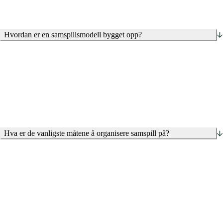
Hvordan er en samspillsmodell bygget opp?
Utviklingsfase
: Prosjektets mål, omfang, tekniske løsninger,
risiko og målpris avklares i samarbeid mellom partene.
Gjennomføringsfase
: Prosjektet realiseres basert på
forutsetningene som er etablert i utviklingsfasen. Hvor tett
samarbeidet videre er, avhenger av hvordan samspillet er
organisert.
Hva er de vanligste måtene å organisere samspill på?
Samspill til totalentreprise:
Samarbeidet skjer primært i
utviklingsfasen, før prosjektet gjennomføres som en
totalentreprise.
Samspill med insentiv:
Samarbeidet videreføres også i
gjennomføringsfasen, og over- eller underskridelser av
målpris fordeles mellom partene etter avtalt modell.