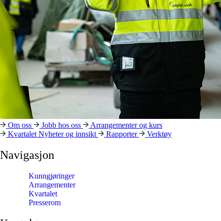
Om oss
Jobb hos oss
Arrangementer og kurs
Kvartalet
Nyheter og innsikt
Rapporter
Verktøy
Navigasjon
Kunngjøringer
Arrangementer
Kvartalet
Presserom