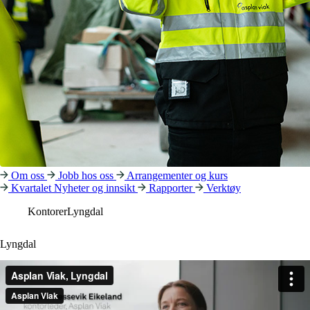
Om oss
Jobb hos oss
Arrangementer og kurs
Kvartalet
Nyheter og innsikt
Rapporter
Verktøy
Kontorer
Lyngdal
Lyngdal