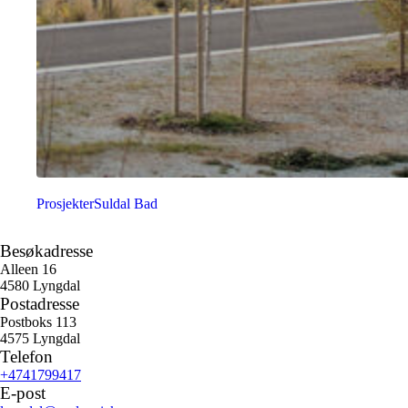
Prosjekter
Suldal Bad
Besøkadresse
Alleen 16
4580 Lyngdal
Postadresse
Postboks 113
4575 Lyngdal
Telefon
+4741799417
E-post