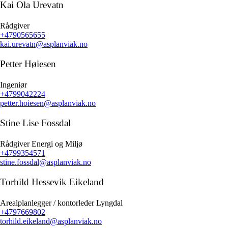
Kai Ola Urevatn
Rådgiver
+4790565655
kai.urevatn@asplanviak.no
Petter Høiesen
Ingeniør
+4799042224
petter.hoiesen@asplanviak.no
Stine Lise Fossdal
Rådgiver Energi og Miljø
+4799354571
stine.fossdal@asplanviak.no
Torhild Hessevik Eikeland
Arealplanlegger / kontorleder Lyngdal
+4797669802
torhild.eikeland@asplanviak.no