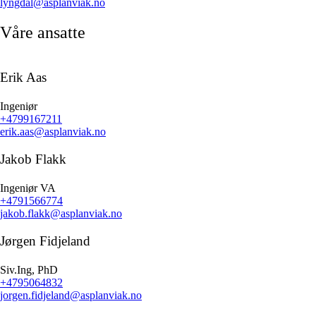
lyngdal@asplanviak.no
Våre ansatte
Erik Aas
Ingeniør
+4799167211
erik.aas@asplanviak.no
Jakob Flakk
Ingeniør VA
+4791566774
jakob.flakk@asplanviak.no
Jørgen Fidjeland
Siv.Ing, PhD
+4795064832
jorgen.fidjeland@asplanviak.no