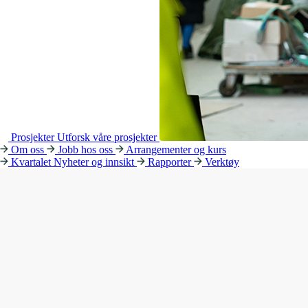
Prosjekter
Utforsk våre prosjekter
Om oss
Jobb hos oss
Arrangementer og kurs
Kvartalet
Nyheter og innsikt
Rapporter
Verktøy