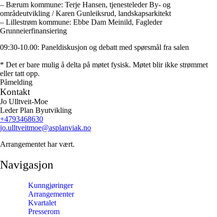
– Bærum kommune: Terje Hansen, tjenesteleder By- og
områdeutvikling / Karen Gunleiksrud, landskapsarkitekt
– Lillestrøm kommune: Ebbe Dam Meinild, Fagleder
Grunneierfinansiering
09:30-10.00: Paneldiskusjon og debatt med spørsmål fra salen
* Det er bare mulig å delta på møtet fysisk. Møtet blir ikke strømmet
eller tatt opp.
Påmelding
Kontakt
Jo Ulltveit-Moe
Leder Plan Byutvikling
+4793468630
jo.ulltveitmoe
@asplanviak.no
Arrangementet har vært.
Navigasjon
Kunngjøringer
Arrangementer
Kvartalet
Presserom