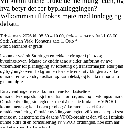
Vil kommunene bruke denne muligheten, og
hva betyr det for byplanleggingen?
Velkommen til frokostmøte med innlegg og
debatt.
Tid:
4. mars 2026 kl. 08.30 – 10.00, frokost serveres fra kl. 08.00
Sted:
Asplan Viak, Kongens gate 1, Oslo *
Pris:
Seminaret er gratis
I sommer vedtok Stortinget en rekke endringer i plan- og
bygningsloven. Mange av endringene gjelder innføring av nye
virkemidler for planlegging av fortetting og transformasjon etter plan-
og bygningsloven. Bakgrunnen for dette er at utviklingen av slike
områder er krevende, kostbart og komplekst, og kan ta mange år å
gjennomføre.
En av endringene er at kommunene kan fastsette en
områdeutviklingsstrategi for et transformasjons- og utviklingsområde.
Områdeutviklingsstrategien er ment å erstatte bruken av VPOR i
kommunene og kan i noen grad også komme i stedet for en
områderegulering. Områdeutviklingsstrategien vil kunne ta opp i seg
mange av elementene fra dagens VPOR-ordning; den vil da i praksis
kunne bidra til en formalisering av VPOR-ordningen, noe som har
vært etterspurt fra flere hold.