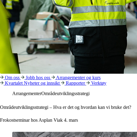
Om oss
Jobb hos oss
Arrangementer og kurs
Kvartalet
Nyheter og innsikt
Rapporter
Verktøy
Arrangementer
Områdeutviklingsstrategi
Områdeutviklingsstrategi – Hva er det og hvordan kan vi bruke det?
Frokostseminar hos Asplan Viak 4. mars